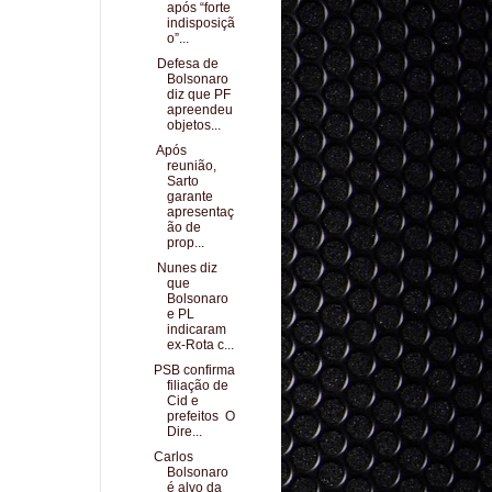
após “forte
indisposiçã
o”...
Defesa de
Bolsonaro
diz que PF
apreendeu
objetos...
Após
reunião,
Sarto
garante
apresentaç
ão de
prop...
Nunes diz
que
Bolsonaro
e PL
indicaram
ex-Rota c...
PSB confirma
filiação de
Cid e
prefeitos O
Dire...
Carlos
Bolsonaro
é alvo da