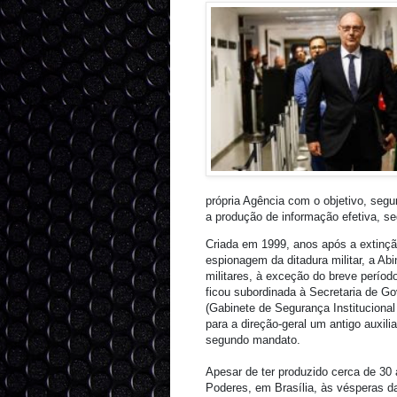
própria Agência com o objetivo, segu
a produção de informação efetiva, seg
Criada em 1999, anos após a extinçã
espionagem da ditadura militar, a Ab
militares, à exceção do breve perío
ficou subordinada à Secretaria de G
(Gabinete de Segurança Institucional 
para a direção-geral um antigo auxili
segundo mandato.
Apesar de ter produzido cerca de 30 
Poderes, em Brasília, às vésperas da