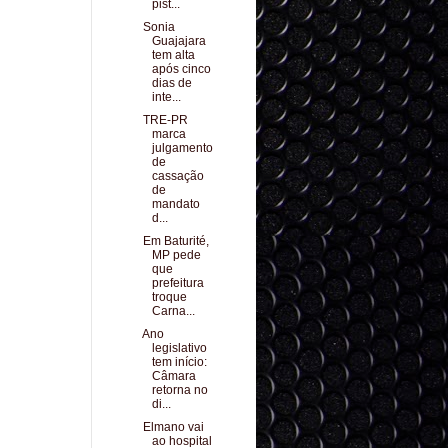
pist...
Sonia
Guajajara
tem alta
após cinco
dias de
inte...
TRE-PR
marca
julgamento
de
cassação
de
mandato
d...
Em Baturité,
MP pede
que
prefeitura
troque
Carna...
Ano
legislativo
tem início:
Câmara
retorna no
di...
Elmano vai
ao hospital