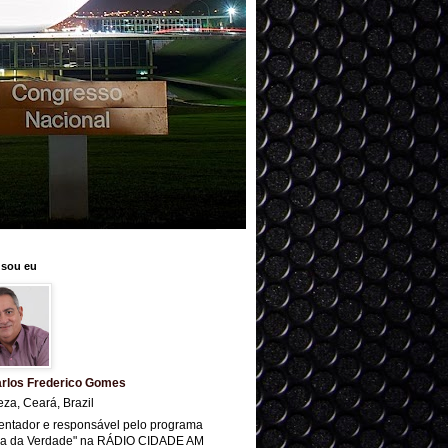
sou eu
rlos Frederico Gomes
eza, Ceará, Brazil
entador e responsável pelo programa
ra da Verdade" na RÁDIO CIDADE AM