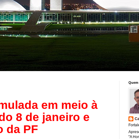
Quem 
rmulada em meio à
do 8 de janeiro e
Ca
o da PF
Fortal
Apres
"A Ho