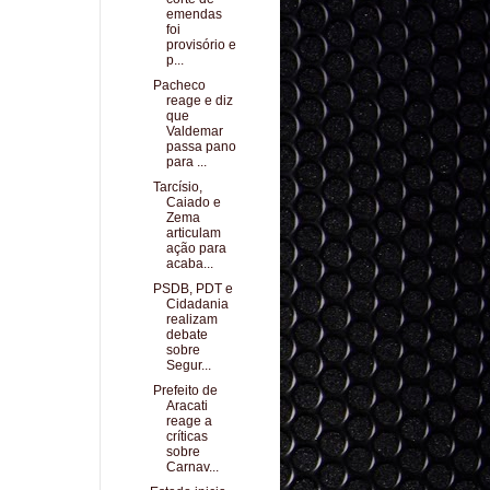
emendas
foi
provisório e
p...
Pacheco
reage e diz
que
Valdemar
passa pano
para ...
Tarcísio,
Caiado e
Zema
articulam
ação para
acaba...
PSDB, PDT e
Cidadania
realizam
debate
sobre
Segur...
Prefeito de
Aracati
reage a
críticas
sobre
Carnav...