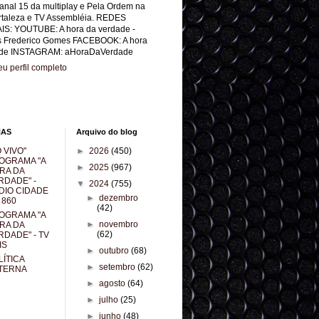
anal 15 da multiplay e Pela Ordem na
rtaleza e TV Assembléia. REDES
IS: YOUTUBE: A hora da verdade -
s Frederico Gomes FACEBOOK: A hora
de INSTAGRAM: aHoraDaVerdade
u perfil completo
NAS
Arquivo do blog
 VIVO"
►
2026
(450)
OGRAMA "A
►
2025
(967)
RA DA
RDADE" -
▼
2024
(755)
DIO CIDADE
►
dezembro
 860
(42)
OGRAMA "A
►
novembro
RA DA
(62)
RDADE" - TV
IS
►
outubro
(68)
LÍTICA
►
setembro
(62)
TERNA
►
agosto
(64)
►
julho
(25)
►
junho
(48)