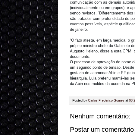
comunicação com as demais autorida
(individualmente ou em grupos), é 
sendo revistos. “Diferentemente dos r
são tratados com profundidade do pont
eventos possíveis, espécie qualificada
de janeiro.
“O fato atesta, em larga medida, o g
próprio ministro-chefe do Gabinete d
Augusto Heleno, disse a esta CPMI qu
documento.
O processo de aprovação do nome de 
um segundo ponto de tensão. Desde a
gostaria de acomodar Abin e PF (sub
hierarquia. Lula preferiu mantê-las
da Abin nos moldes da ocorrida na PF
Posted by
Carlos Frederico Gomes
at
08:
Nenhum comentário:
Postar um comentário