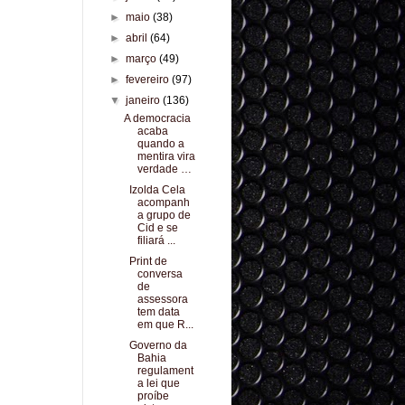
►
maio
(38)
►
abril
(64)
►
março
(49)
►
fevereiro
(97)
▼
janeiro
(136)
A democracia
acaba
quando a
mentira vira
verdade …
Izolda Cela
acompanh
a grupo de
Cid e se
filiará ...
Print de
conversa
de
assessora
tem data
em que R...
Governo da
Bahia
regulament
a lei que
proíbe