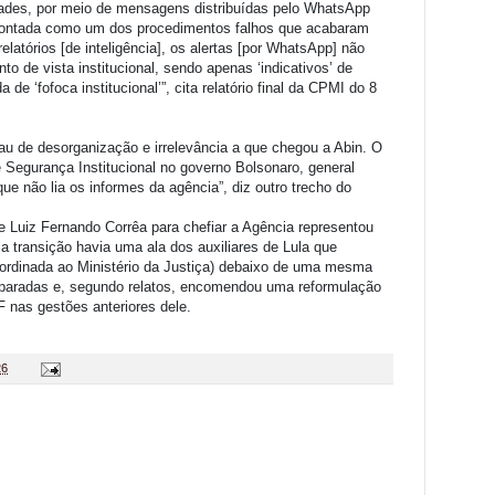
des, por meio de mensagens distribuídas pelo WhatsApp
apontada como um dos procedimentos falhos que acabaram
elatórios [de inteligência], os alertas [por WhatsApp] não
o de vista institucional, sendo apenas ‘indicativos’ de
 de ‘fofoca institucional’”, cita relatório final da CPMI do 8
rau de desorganização e irrelevância a que chegou a Abin. O
e Segurança Institucional no governo Bolsonaro, general
e não lia os informes da agência”, diz outro trecho do
Luiz Fernando Corrêa para chefiar a Agência representou
 transição havia uma ala dos auxiliares de Lula que
ordinada ao Ministério da Justiça) debaixo de uma mesma
 separadas e, segundo relatos, encomendou uma reformulação
 nas gestões anteriores dele.
26