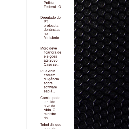
Polícia
Federal O
...
Deputado do
PT
protocola
denúncias
no
Ministério
...
Moro deve
ficarfora de
eleições
até 2030
Caso se...
PF e Abin
fizeram
diligência
sobre
software
espiã...
Camilo pode
ter sido
alvo da
Abin O
ministro
da...
Tebet diz que
corte de