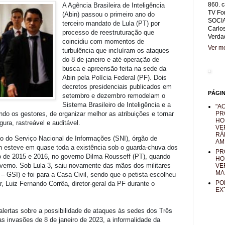
860. c
A Agência Brasileira de Inteligência
TV Fo
(Abin) passou o primeiro ano do
SOCIA
terceiro mandato de Lula (PT) por
Carlo
processo de reestruturação que
Verda
coincidiu com momentos de
Ver me
turbulência que incluíram os ataques
do 8 de janeiro e até operação de
busca e apreensão feita na sede da
Abin pela Polícia Federal (PF). Dois
decretos presidenciais publicados em
PÁGI
setembro e dezembro remodelam o
Sistema Brasileiro de Inteligência e a
"AO
ndo os gestores, de organizar melhor as atribuições e tornar
PR
HO
ura, rastreável e auditável.
VE
RÁ
o do Serviço Nacional de Informações (SNI), órgão de
AM
in esteve em quase toda a existência sob o guarda-chuva dos
PR
do de 2015 e 2016, no governo Dilma Rousseff (PT), quando
HO
overno. Sob Lula 3, saiu novamente das mãos dos militares
VE
MA
– GSI) e foi para a Casa Civil, sendo que o petista escolheu
PO
ar, Luiz Fernando Corrêa, diretor-geral da PF durante o
EX
alertas sobre a possibilidade de ataques às sedes dos Três
s invasões de 8 de janeiro de 2023, a informalidade da