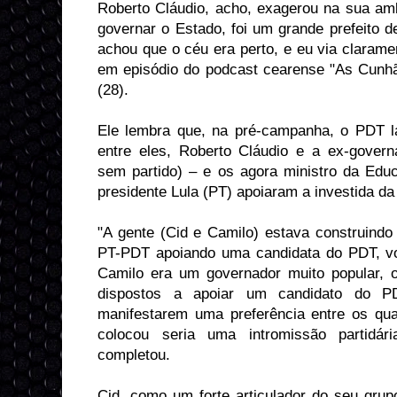
Roberto Cláudio, acho, exagerou na sua amb
governar o Estado, foi um grande prefeito d
achou que o céu era perto, e eu via clarame
em episódio do podcast cearense "As Cunhãs
(28).
Ele lembra que, na pré-campanha, o PDT l
entre eles, Roberto Cláudio e a ex-govern
sem partido) – e os agora ministro da Edu
presidente Lula (PT) apoiaram a investida d
"A gente (Cid e Camilo) estava construind
PT-PDT apoiando uma candidata do PDT, v
Camilo era um governador muito popular, o 
dispostos a apoiar um candidato do P
manifestarem uma preferência entre os qu
colocou seria uma intromissão partidá
completou.
Cid, como um forte articulador do seu grupo