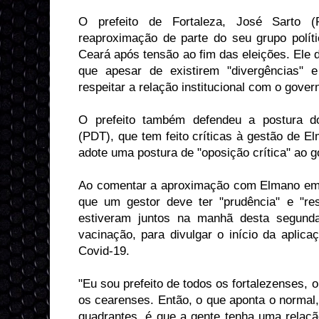
O prefeito de Fortaleza, José Sarto 
reaproximação de parte do seu grupo polí
Ceará após tensão ao fim das eleições. Ele d
que apesar de existirem "divergências" e
respeitar a relação institucional com o gove
O prefeito também defendeu a postura do
(PDT), que tem feito críticas à gestão de E
adote uma postura de "oposição crítica" ao g
Ao comentar a aproximação com Elmano em 
que um gestor deve ter "prudência" e "re
estiveram juntos na manhã desta segunda
vacinação, para divulgar o início da aplica
Covid-19.
"Eu sou prefeito de todos os fortalezenses,
os cearenses. Então, o que aponta o normal
quadrantes, é que a gente tenha uma relação