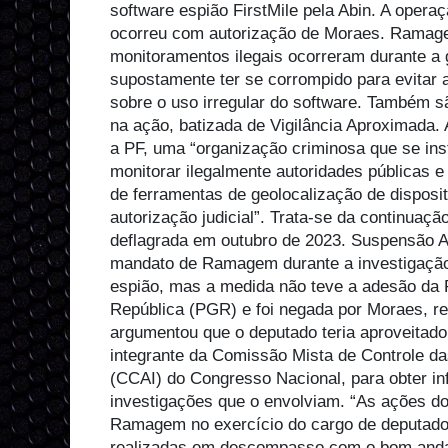
software espião FirstMile pela Abin. A opera
ocorreu com autorização de Moraes. Ramage
monitoramentos ilegais ocorreram durante a 
supostamente ter se corrompido para evitar 
sobre o uso irregular do software. Também sã
na ação, batizada de Vigilância Aproximada.
a PF, uma “organização criminosa que se inst
monitorar ilegalmente autoridades públicas e
de ferramentas de geolocalização de disposi
autorização judicial”. Trata-se da continuaç
deflagrada em outubro de 2023. Suspensão 
mandato de Ramagem durante a investigação
espião, mas a medida não teve a adesão da 
República (PGR) e foi negada por Moraes, re
argumentou que o deputado teria aproveitado
integrante da Comissão Mista de Controle das
(CCAI) do Congresso Nacional, para obter i
investigações que o envolviam. “As ações do
Ramagem no exercício do cargo de deputad
realizadas em descompasso com o bom and