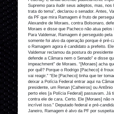
Supremo para iludir seus adeptos, mas, nos
trata do tema”, declarou o senador. Antes, 
da PF que mira Ramagem é fruto de persegui
Alexandre de Moraes, contra Bolsonaro, de
Moraes e disse que Pacheco não atua pelos 
Para Valdemar, Ramagem é perseguido pela 
somente foi alvo da operação porque é pré-ca
o Ramagem agora é candidato a prefeito. Ele
Valdemar reclamou da postura do presidente
defende a Câmara nem o Senado” e disse que e
impeachment” de Moraes. “[Moraes] acha que
por quê? Porque o Rodrigo [Pacheco] é froux
vai reagir.” “Ele [Pacheco] tinha que ter tom
deixar a Polícia Federal entrar aqui na Câmar
presidente, um Renan [Calheiros] ou Antôni
perto eles [a Polícia Federal] passavam. Já 
contra ele de cara. Certo. Ele [Moraes] não r
incrível isso.” Deputado federal e pré-candid
Janeiro, Ramagem é alvo da PF por suspeita