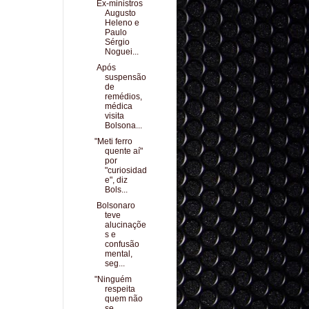
Ex-ministros
Augusto
Heleno e
Paulo
Sérgio
Noguei...
Após
suspensão
de
remédios,
médica
visita
Bolsona...
"Meti ferro
quente aí"
por
"curiosidad
e", diz
Bols...
Bolsonaro
teve
alucinaçõe
s e
confusão
mental,
seg...
"Ninguém
respeita
quem não
se