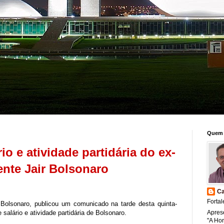
Quem 
o e atividade partidária do ex-
ente Jair Bolsonaro
Ca
Fortal
r Bolsonaro, publicou um comunicado na tarde desta quinta-
 salário e atividade partidária de Bolsonaro.
Apres
"A Ho