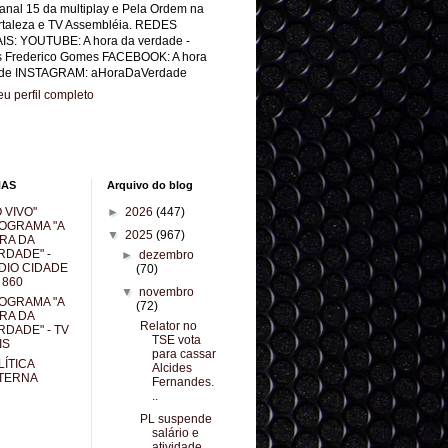
anal 15 da multiplay e Pela Ordem na
rtaleza e TV Assembléia. REDES
IS: YOUTUBE: A hora da verdade -
s Frederico Gomes FACEBOOK: A hora
de INSTAGRAM: aHoraDaVerdade
u perfil completo
NAS
Arquivo do blog
 VIVO"
►
2026
(447)
OGRAMA "A
▼
2025
(967)
RA DA
RDADE" -
►
dezembro
DIO CIDADE
(70)
 860
▼
novembro
OGRAMA "A
(72)
RA DA
Relator no
RDADE" - TV
TSE vota
IS
para cassar
LÍTICA
Alcides
TERNA
Fernandes.
..
PL suspende
salário e
atividade