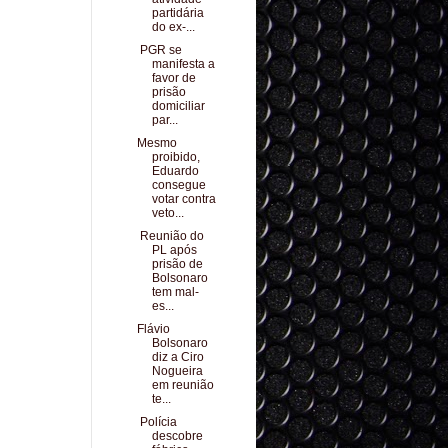
partidária
do ex-...
PGR se
manifesta a
favor de
prisão
domiciliar
par...
Mesmo
proibido,
Eduardo
consegue
votar contra
veto...
Reunião do
PL após
prisão de
Bolsonaro
tem mal-
es...
Flávio
Bolsonaro
diz a Ciro
Nogueira
em reunião
te...
Polícia
descobre