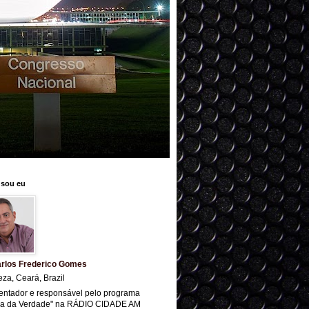
sou eu
rlos Frederico Gomes
eza, Ceará, Brazil
entador e responsável pelo programa
ra da Verdade" na RÁDIO CIDADE AM