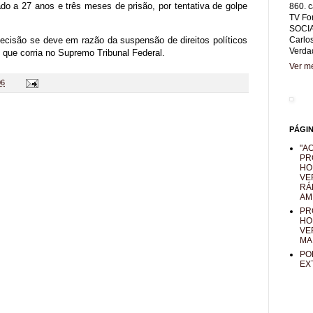
do a 27 anos e três meses de prisão, por tentativa de golpe
860. c
TV Fo
SOCIA
ecisão se deve em razão da suspensão de direitos políticos
Carlo
Verda
 que corria no Supremo Tribunal Federal.
Ver me
06
PÁGI
"AO
PR
HO
VE
RÁ
AM
PR
HO
VE
MA
PO
EX