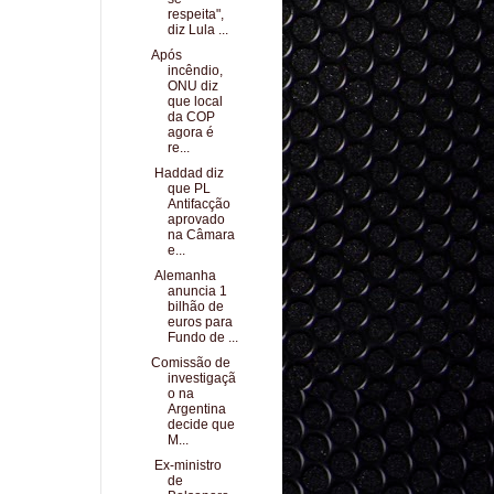
respeita",
diz Lula ...
Após
incêndio,
ONU diz
que local
da COP
agora é
re...
Haddad diz
que PL
Antifacção
aprovado
na Câmara
e...
Alemanha
anuncia 1
bilhão de
euros para
Fundo de ...
Comissão de
investigaçã
o na
Argentina
decide que
M...
Ex-ministro
de