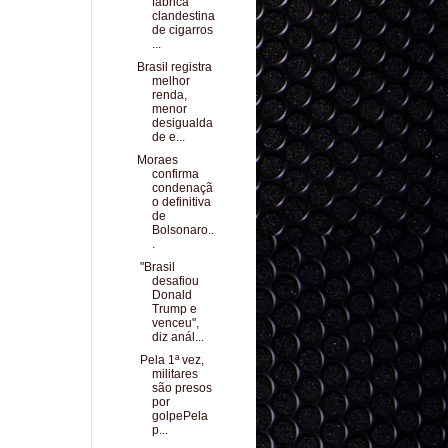
fábrica
clandestina
de cigarros
...
Brasil registra
melhor
renda,
menor
desigualda
de e...
Moraes
confirma
condenaçã
o definitiva
de
Bolsonaro..
.
"Brasil
desafiou
Donald
Trump e
venceu",
diz anál...
Pela 1ª vez,
militares
são presos
por
golpePela
p...