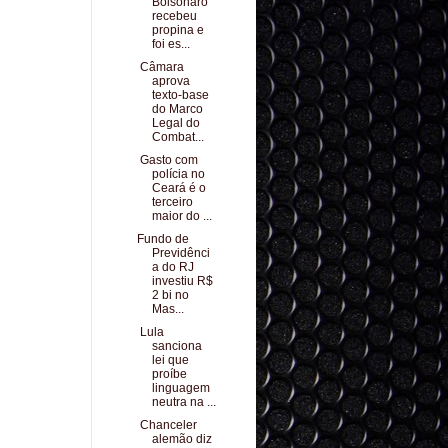
Bolsonaro
recebeu
propina e
foi es...
Câmara
aprova
texto-base
do Marco
Legal do
Combat...
Gasto com
polícia no
Ceará é o
terceiro
maior do ...
Fundo de
Previdênci
a do RJ
investiu R$
2 bi no
Mas...
Lula
sanciona
lei que
proíbe
linguagem
neutra na ...
Chanceler
alemão diz