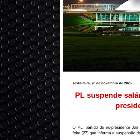
sexta-feira, 28 de novembro de 2025
PL suspende salári
presid
O PL, partido do ex-presidente Jai
feira (27) que informa a suspensão de