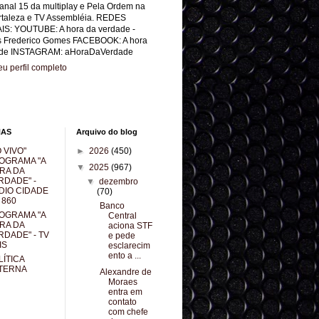
anal 15 da multiplay e Pela Ordem na
rtaleza e TV Assembléia. REDES
IS: YOUTUBE: A hora da verdade -
s Frederico Gomes FACEBOOK: A hora
de INSTAGRAM: aHoraDaVerdade
u perfil completo
NAS
Arquivo do blog
 VIVO"
►
2026
(450)
OGRAMA "A
▼
2025
(967)
RA DA
RDADE" -
▼
dezembro
DIO CIDADE
(70)
 860
Banco
OGRAMA "A
Central
RA DA
aciona STF
RDADE" - TV
e pede
IS
esclarecim
ento a ...
LÍTICA
TERNA
Alexandre de
Moraes
entra em
contato
com chefe