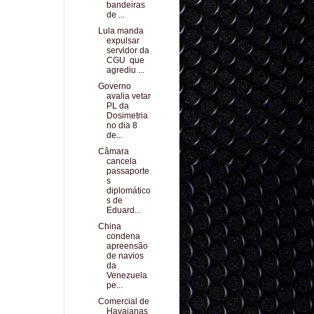
bandeiras
de ...
Lula manda
expulsar
servidor da
CGU que
agrediu ...
Governo
avalia vetar
PL da
Dosimetria
no dia 8
de...
Câmara
cancela
passaporte
s
diplomático
s de
Eduard...
China
condena
apreensão
de navios
da
Venezuela
pe...
Comercial de
Havaianas