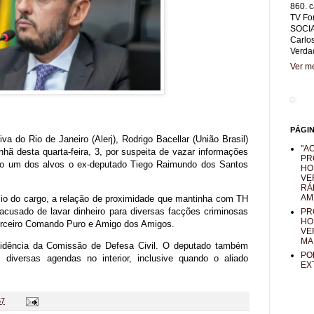
860. c
TV Fo
SOCIA
Carlo
Verda
Ver me
PÁGI
va do Rio de Janeiro (Alerj), Rodrigo Bacellar (União Brasil)
"AO
nhã desta quarta-feira, 3, por suspeita de vazar informações
PR
mo um dos alvos o ex-deputado Tiego Raimundo dos Santos
HO
VE
RÁ
AM
cio do cargo, a relação de proximidade que mantinha com TH
 acusado de lavar dinheiro para diversas facções criminosas
PR
HO
rceiro Comando Puro e Amigo dos Amigos.
VE
MA
sidência da Comissão de Defesa Civil. O deputado também
PO
diversas agendas no interior, inclusive quando o aliado
EX
57