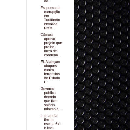
de...
Esquema de
corrupção
em
Turilândia
envolvia
Prefe...
Câmara
aprova
projeto que
proíbe
lucro de
condena...
EUA lançam
ataques
contra
terroristas
do Estado
I...
Governo
publica
decreto
que fixa
salário
mínimo e...
Lula apoia
fim da
escala 6x1
e leva