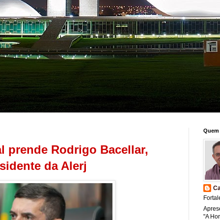
Quem 
al prende Rodrigo Bacellar,
sidente da Alerj
Ca
Fortal
Apres
"A Ho