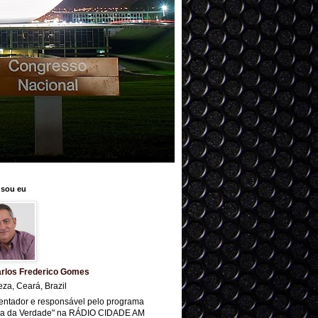
sou eu
rlos Frederico Gomes
eza, Ceará, Brazil
entador e responsável pelo programa
ra da Verdade" na RÁDIO CIDADE AM