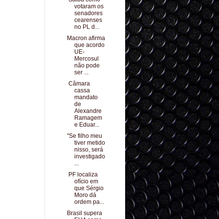
votaram os
senadores
cearenses
no PL d...
Macron afirma
que acordo
UE-
Mercosul
não pode
ser ...
Câmara
cassa
mandato
de
Alexandre
Ramagem
e Eduar...
"Se filho meu
tiver metido
nisso, será
investigado
...
PF localiza
ofício em
que Sérgio
Moro dá
ordem pa...
Brasil supera