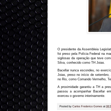
O presidente da Assembleia Legislati
foi preso pela Polícia Federal na ma
sigilosas da operação que teve co
Silva, conhecido como TH Joias.
Bacellar nunca escondeu, no exercí
Joias, preso no início de setembro,
no Rio, como Comando Vermelho, Te
A proximidade garantiu a TH a pre
passou a acompanhar Bacellar em 
exerceu o governo interinamente.
Posted by
Carlos Frederico Gomes
at
08: