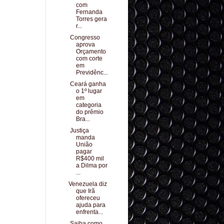
com
Fernanda
Torres gera
r...
Congresso
aprova
Orçamento
com corte
em
Previdênc...
Ceará ganha
o 1º lugar
em
categoria
do prêmio
Bra...
Justiça
manda
União
pagar
R$400 mil
a Dilma por
...
Venezuela diz
que Irã
ofereceu
ajuda para
enfrenta...
Saiba como