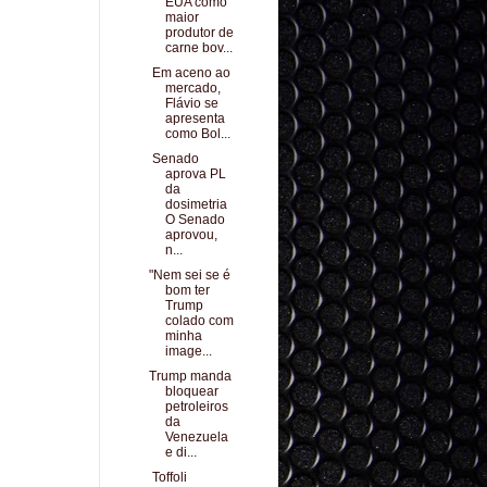
EUA como
maior
produtor de
carne bov...
Em aceno ao
mercado,
Flávio se
apresenta
como Bol...
Senado
aprova PL
da
dosimetria
O Senado
aprovou,
n...
"Nem sei se é
bom ter
Trump
colado com
minha
image...
Trump manda
bloquear
petroleiros
da
Venezuela
e di...
Toffoli