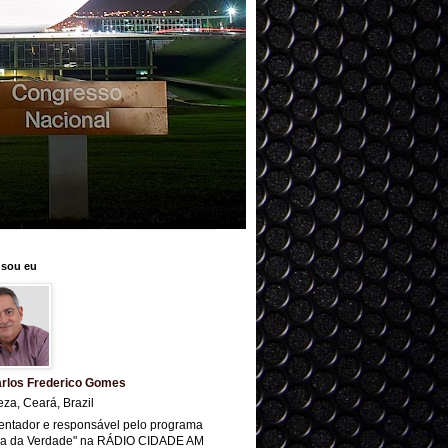
sou eu
rlos Frederico Gomes
eza, Ceará, Brazil
entador e responsável pelo programa
ra da Verdade" na RÁDIO CIDADE AM