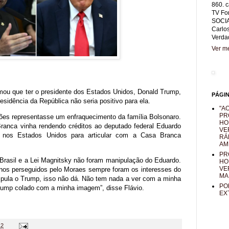
860. c
TV Fo
SOCIA
Carlo
Verda
Ver me
rmou que ter o presidente dos Estados Unidos, Donald Trump,
PÁGI
esidência da República não seria positivo para ela.
"AO
PR
ções representasse um enfraquecimento da família Bolsonaro.
HO
anca vinha rendendo créditos ao deputado federal Eduardo
VE
u nos Estados Unidos para articular com a Casa Branca
RÁ
AM
PR
Brasil e a Lei Magnitsky não foram manipulação do Eduardo.
HO
VE
os perseguidos pelo Moraes sempre foram os interesses do
MA
ipula o Trump, isso não dá. Não tem nada a ver com a minha
PO
rump colado com a minha imagem”, disse Flávio.
EX
12