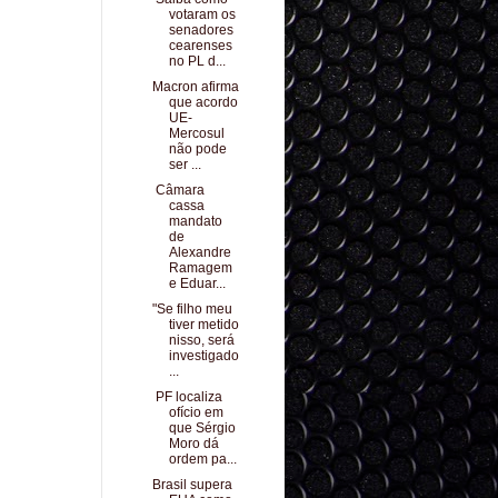
votaram os
senadores
cearenses
no PL d...
Macron afirma
que acordo
UE-
Mercosul
não pode
ser ...
Câmara
cassa
mandato
de
Alexandre
Ramagem
e Eduar...
"Se filho meu
tiver metido
nisso, será
investigado
...
PF localiza
ofício em
que Sérgio
Moro dá
ordem pa...
Brasil supera