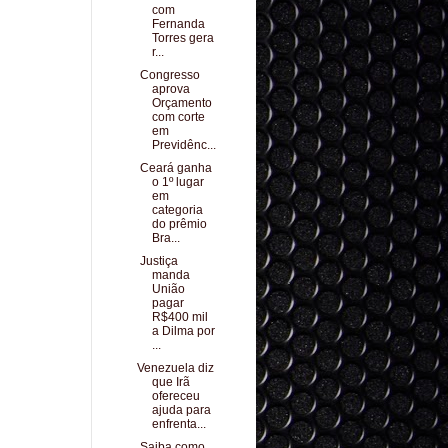
com
Fernanda
Torres gera
r...
Congresso
aprova
Orçamento
com corte
em
Previdênc...
Ceará ganha
o 1º lugar
em
categoria
do prêmio
Bra...
Justiça
manda
União
pagar
R$400 mil
a Dilma por
...
Venezuela diz
que Irã
ofereceu
ajuda para
enfrenta...
Saiba como