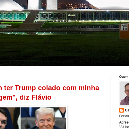
Quem 
m ter Trump colado com minha
gem", diz Flávio
Ca
Fortal
Apres
"A Ho