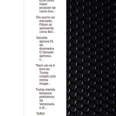
EUA como
maior
produtor de
carne bov...
Em aceno ao
mercado,
Flávio se
apresenta
como Bol...
Senado
aprova PL
da
dosimetria
O Senado
aprovou,
n...
"Nem sei se é
bom ter
Trump
colado com
minha
image...
Trump manda
bloquear
petroleiros
da
Venezuela
e di...
Toffoli