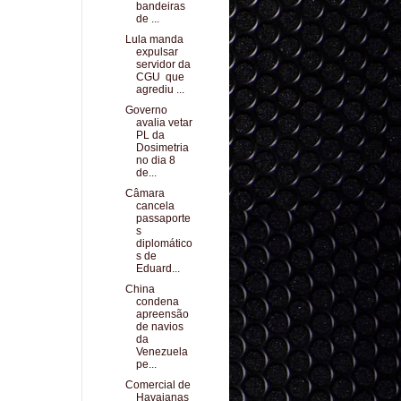
bandeiras
de ...
Lula manda
expulsar
servidor da
CGU que
agrediu ...
Governo
avalia vetar
PL da
Dosimetria
no dia 8
de...
Câmara
cancela
passaporte
s
diplomático
s de
Eduard...
China
condena
apreensão
de navios
da
Venezuela
pe...
Comercial de
Havaianas