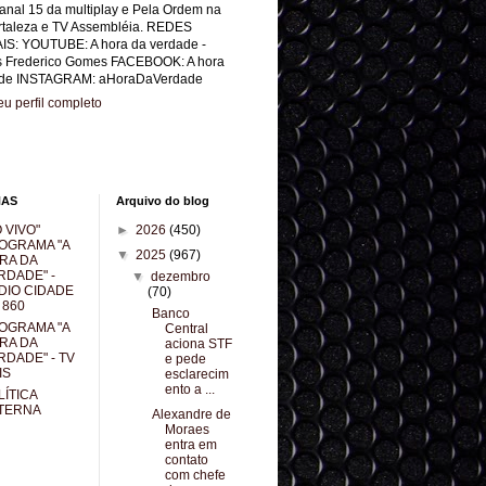
anal 15 da multiplay e Pela Ordem na
rtaleza e TV Assembléia. REDES
IS: YOUTUBE: A hora da verdade -
s Frederico Gomes FACEBOOK: A hora
de INSTAGRAM: aHoraDaVerdade
u perfil completo
NAS
Arquivo do blog
 VIVO"
►
2026
(450)
OGRAMA "A
▼
2025
(967)
RA DA
RDADE" -
▼
dezembro
DIO CIDADE
(70)
 860
Banco
OGRAMA "A
Central
RA DA
aciona STF
RDADE" - TV
e pede
IS
esclarecim
ento a ...
LÍTICA
TERNA
Alexandre de
Moraes
entra em
contato
com chefe