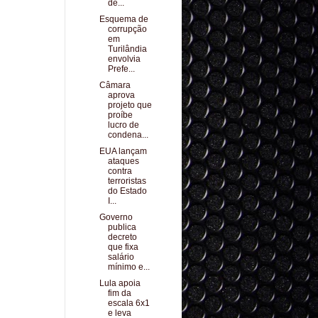
de...
Esquema de
corrupção
em
Turilândia
envolvia
Prefe...
Câmara
aprova
projeto que
proíbe
lucro de
condena...
EUA lançam
ataques
contra
terroristas
do Estado
I...
Governo
publica
decreto
que fixa
salário
mínimo e...
Lula apoia
fim da
escala 6x1
e leva