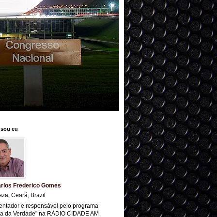
sou eu
rlos Frederico Gomes
eza, Ceará, Brazil
entador e responsável pelo programa
ra da Verdade" na RÁDIO CIDADE AM