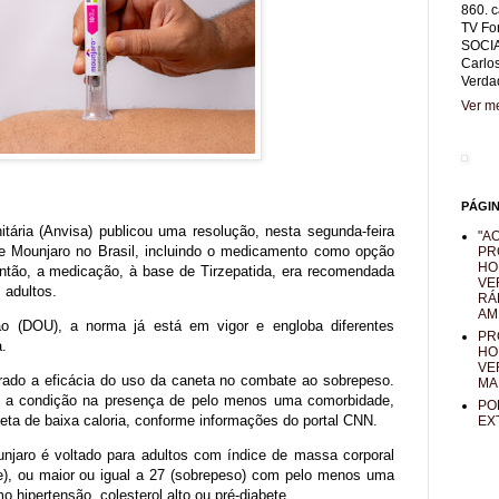
860. c
TV Fo
SOCIA
Carlo
Verda
Ver me
PÁGI
tária (Anvisa) publicou uma resolução, nesta segunda-feira
"AO
de Mounjaro no Brasil, incluindo o medicamento como opção
PR
HO
então, a medicação, à base de Tirzepatida, era recomendada
VE
 adultos.
RÁ
AM
ião (DOU), a norma já está em vigor e engloba diferentes
PR
.
HO
VE
rado a eficácia do uso da caneta no combate ao sobrepeso.
MA
ar a condição na presença de pelo menos uma comorbidade,
PO
eta de baixa caloria, conforme informações do portal CNN.
EX
njaro é voltado para adultos com índice de massa corporal
de), ou maior ou igual a 27 (sobrepeso) com pelo menos uma
hipertensão, colesterol alto ou pré-diabete.