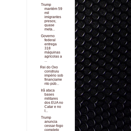
Trump
mantém 59
mil
imigrantes
presos;
quase
meta...
Governo
federal
entrega
318
máquinas
agrícolas a
...
Rei do Ovo
construiu
império sob
financiame
nto púb...
Irã ataca
bases
militares
dos EUA no
Catar e no
I...
Trump
anuncia
cessar-fogo
completo