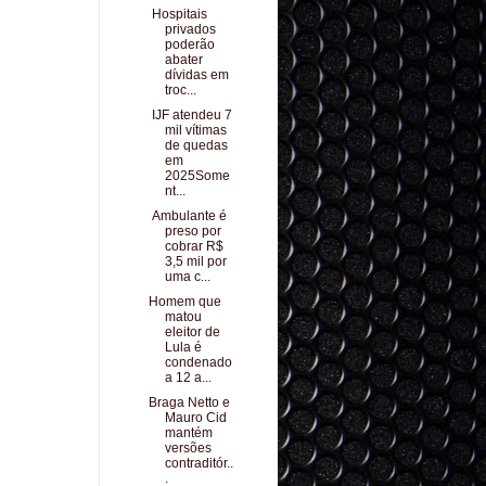
Hospitais
privados
poderão
abater
dívidas em
troc...
IJF atendeu 7
mil vítimas
de quedas
em
2025Some
nt...
Ambulante é
preso por
cobrar R$
3,5 mil por
uma c...
Homem que
matou
eleitor de
Lula é
condenado
a 12 a...
Braga Netto e
Mauro Cid
mantém
versões
contraditór..
.