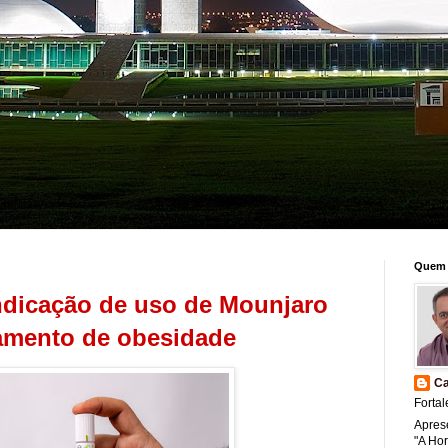
Quem 
ndicação de uso de Mounjaro
tamento de obesidade
Ca
Fortal
Apres
"A Ho