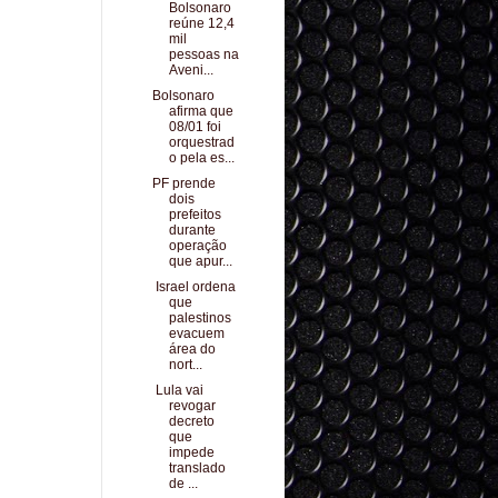
Bolsonaro
reúne 12,4
mil
pessoas na
Aveni...
Bolsonaro
afirma que
08/01 foi
orquestrad
o pela es...
PF prende
dois
prefeitos
durante
operação
que apur...
Israel ordena
que
palestinos
evacuem
área do
nort...
Lula vai
revogar
decreto
que
impede
translado
de ...