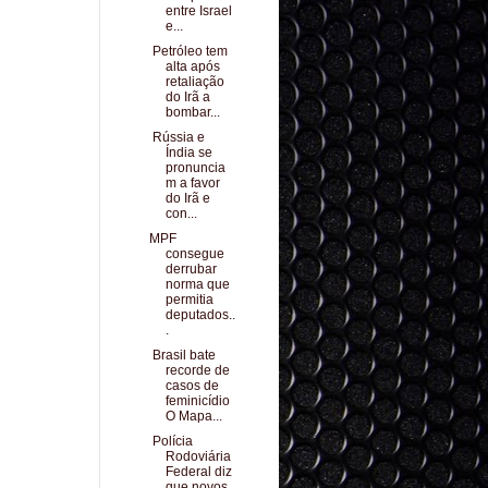
entre Israel
e...
Petróleo tem
alta após
retaliação
do Irã a
bombar...
Rússia e
Índia se
pronuncia
m a favor
do Irã e
con...
MPF
consegue
derrubar
norma que
permitia
deputados..
.
Brasil bate
recorde de
casos de
feminicídio
O Mapa...
Polícia
Rodoviária
Federal diz
que novos