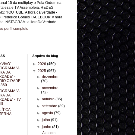
anal 15 da multiplay e Pela Ordem na
rtaleza e TV Assembléia. REDES
IS: YOUTUBE: A hora da verdade -
s Frederico Gomes FACEBOOK: A hora
de INSTAGRAM: aHoraDaVerdade
u perfil completo
NAS
Arquivo do blog
 VIVO"
►
2026
(450)
OGRAMA "A
▼
2025
(967)
RA DA
RDADE" -
►
dezembro
DIO CIDADE
(70)
 860
►
novembro
OGRAMA "A
(72)
RA DA
►
outubro
(85)
RDADE" - TV
IS
►
setembro
(89)
LÍTICA
►
agosto
(79)
TERNA
►
julho
(91)
▼
junho
(81)
Ato com