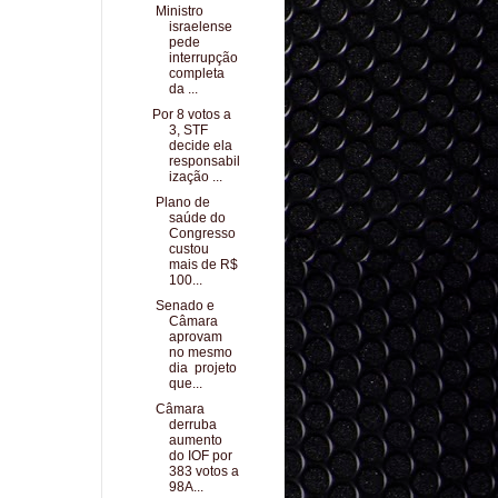
Ministro
israelense
pede
interrupção
completa
da ...
Por 8 votos a
3, STF
decide ela
responsabil
ização ...
Plano de
saúde do
Congresso
custou
mais de R$
100...
Senado e
Câmara
aprovam
no mesmo
dia projeto
que...
Câmara
derruba
aumento
do IOF por
383 votos a
98A...