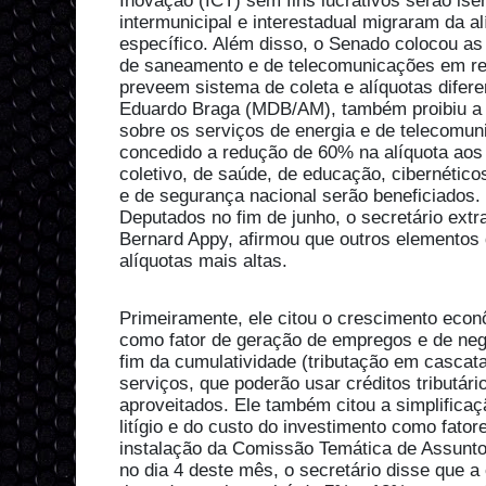
Inovação (ICT) sem fins lucrativos serão ise
intermunicipal e interestadual migraram da a
específico. Além disso, o Senado colocou as
de saneamento e de telecomunicações em re
preveem sistema de coleta e alíquotas difere
Eduardo Braga (MDB/AM), também proibiu a i
sobre os serviços de energia e de telecomu
concedido a redução de 60% na alíquota aos 
coletivo, de saúde, de educação, cibernétic
e de segurança nacional serão beneficiados
Deputados no fim de junho, o secretário extra
Bernard Appy, afirmou que outros elemento
alíquotas mais altas.
Primeiramente, ele citou o crescimento econ
como fator de geração de empregos e de neg
fim da cumulatividade (tributação em cascat
serviços, que poderão usar créditos tributár
aproveitados. Ele também citou a simplifica
litígio e do custo do investimento como fator
instalação da Comissão Temática de Assunt
no dia 4 deste mês, o secretário disse que a 