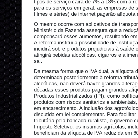
tipos de serviço cairá de 7% a 13% com a re
para os serviços em geral, as empresas de s
filmes e séries) de internet pagarão alíquota 
O mesmo ocorre com aplicativos de transpor
Ministério da Fazenda assegura que a reduçã
compensará esses aumentos, resultando em
A reforma institui a possibilidade de institui
incidirá sobre produtos prejudiciais à saúde 
atingirá bebidas alcoólicas, cigarros e alim
sal.
Da mesma forma que o IVA dual, a alíquota d
determinada posteriormente à reforma tributá
alcoólicas, não deverá haver grandes altera
décadas esses produtos pagam grandes alíq
Produtos Industrializados (IPI), como políti
produtos com riscos sanitários e ambientais,
em encarecimento. A inclusão dos agrotóxico
discutida em lei complementar. Para facilita
tributária pela bancada ruralista, o governo 
Imposto Seletivo, os insumos agrícolas, incl
beneficiam da alíquota de IVA reduzida em 6