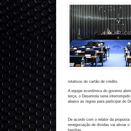
rotativos do cartão de crédito.
A equipe econômica do governo alert
terça, o Desenrola seria interrompid
abaixo as regras para participar do D
De acordo com o relator da proposta
renegociação de dívidas vai aliviar 
famílias.