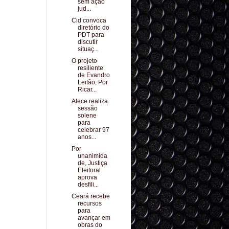
sem ação
jud...
Cid convoca
diretório do
PDT para
discutir
situaç...
O projeto
resiliente
de Evandro
Leitão; Por
Ricar...
Alece realiza
sessão
solene
para
celebrar 97
anos...
Por
unanimida
de, Justiça
Eleitoral
aprova
desfili...
Ceará recebe
recursos
para
avançar em
obras do