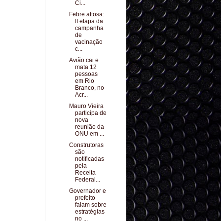
Ci...
Febre aftosa:
II etapa da
campanha
de
vacinação
c...
Avião cai e
mata 12
pessoas
em Rio
Branco, no
Acr...
Mauro Vieira
participa de
nova
reunião da
ONU em ...
Construtoras
são
notificadas
pela
Receita
Federal...
Governador e
prefeito
falam sobre
estratégias
no ...