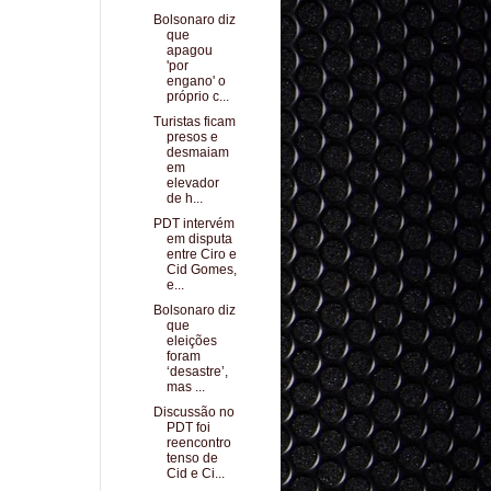
Bolsonaro diz
que
apagou
'por
engano' o
próprio c...
Turistas ficam
presos e
desmaiam
em
elevador
de h...
PDT intervém
em disputa
entre Ciro e
Cid Gomes,
e...
Bolsonaro diz
que
eleições
foram
‘desastre’,
mas ...
Discussão no
PDT foi
reencontro
tenso de
Cid e Ci...