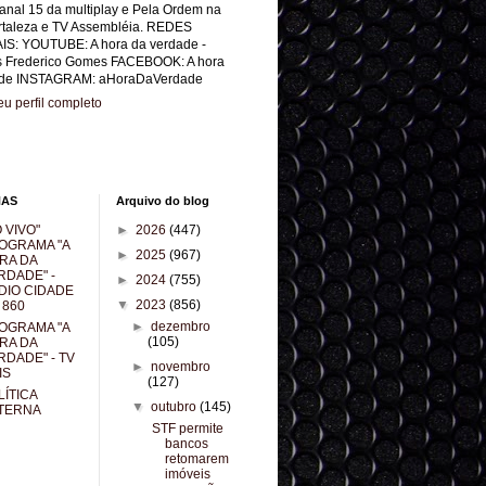
anal 15 da multiplay e Pela Ordem na
rtaleza e TV Assembléia. REDES
IS: YOUTUBE: A hora da verdade -
s Frederico Gomes FACEBOOK: A hora
de INSTAGRAM: aHoraDaVerdade
u perfil completo
NAS
Arquivo do blog
 VIVO"
►
2026
(447)
OGRAMA "A
►
2025
(967)
RA DA
RDADE" -
►
2024
(755)
DIO CIDADE
▼
2023
(856)
 860
►
dezembro
OGRAMA "A
(105)
RA DA
RDADE" - TV
►
novembro
IS
(127)
LÍTICA
▼
outubro
(145)
TERNA
STF permite
bancos
retomarem
imóveis