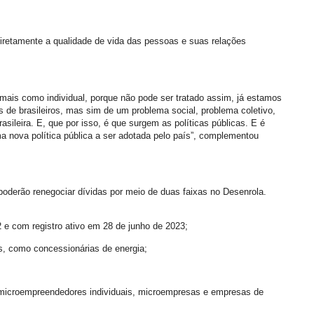
 diretamente a qualidade de vida das pessoas e suas relações
mais como individual, porque não pode ser tratado assim, já estamos
s de brasileiros, mas sim de um problema social, problema coletivo,
sileira. E, que por isso, é que surgem as políticas públicas. E é
a nova política pública a ser adotada pelo país”, complementou
s poderão renegociar dívidas por meio de duas faixas no Desenrola.
 e com registro ativo em 28 de junho de 2023;
s, como concessionárias de energia;
microempreendedores individuais, microempresas e empresas de