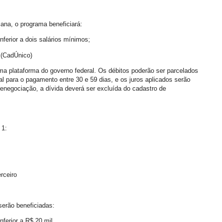
mana, o programa beneficiará:
ferior a dois salários mínimos;
 (CadÚnico)
ma plataforma do governo federal. Os débitos poderão ser parcelados
l para o pagamento entre 30 e 59 dias, e os juros aplicados serão
enegociação, a dívida deverá ser excluída do cadastro de
 1:
rceiro
 serão beneficiadas:
ferior a R$ 20 mil