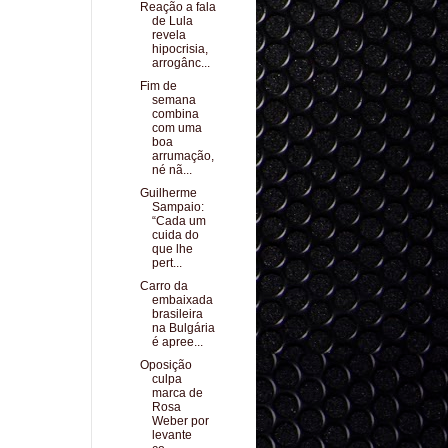
Reação a fala
de Lula
revela
hipocrisia,
arrogânc...
Fim de
semana
combina
com uma
boa
arrumação,
né nã...
Guilherme
Sampaio:
“Cada um
cuida do
que lhe
pert...
Carro da
embaixada
brasileira
na Bulgária
é apree...
Oposição
culpa
marca de
Rosa
Weber por
levante