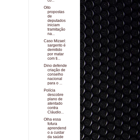
co...
Oito
propostas
de
deputados
iniciam
tramitação
na...
Caso Mizael:
sargento é
demitido
por matar
com ti...
Dino defende
criação de
conselho
nacional
para o ...
Polícia
descobre
plano de
atentado
contra
Cláudio...
Olha essa
fofura
aprendend
o a cuidar
da saúde