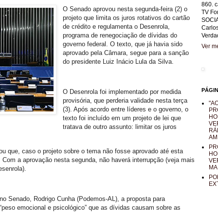
860. c
O Senado aprovou nesta segunda-feira (2) o
TV Fo
projeto que limita os juros rotativos do cartão
SOCIA
de crédito e regulamenta o Desenrola,
Carlo
programa de renegociação de dívidas do
Verda
governo federal. O texto, que já havia sido
Ver me
aprovado pela Câmara, segue para a sanção
do presidente Luiz Inácio Lula da Silva.
PÁGI
O Desenrola foi implementado por medida
provisória, que perderia validade nesta terça
"AO
(3). Após acordo entre líderes e o governo, o
PR
HO
texto foi incluído em um projeto de lei que
VE
tratava de outro assunto: limitar os juros
RÁ
AM
PR
ou que, caso o projeto sobre o tema não fosse aprovado até esta
HO
o. Com a aprovação nesta segunda, não haverá interrupção (veja mais
VE
MA
esenrola).
PO
EX
 no Senado, Rodrigo Cunha (Podemos-AL), a proposta para
o “peso emocional e psicológico” que as dívidas causam sobre as