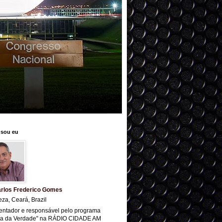
sou eu
rlos Frederico Gomes
eza, Ceará, Brazil
entador e responsável pelo programa
ra da Verdade" na RÁDIO CIDADE AM