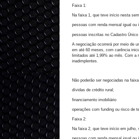
Faixa 1:
Na faixa 1, que teve início nesta se
pessoas com renda mensal igual ou in
pessoas inscritas no Cadastro Único
A negociação ocorrerá por meio de u
em até 60 meses, com carência inicia
limitados até 1,99% ao mês. Com a r
inadimplentes.
Não poderão ser negociadas na faixa
dívidas de crédito rural;
financiamento imobiliário
operações com funding ou risco de te
Faixa 2:
Na faixa 2, que teve início em julho,
pessoas com renda mensal igual ou in