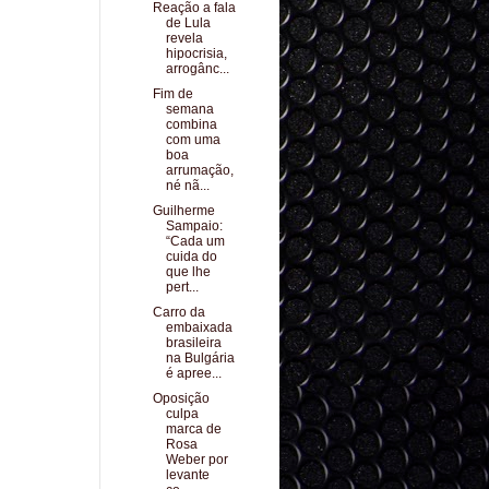
Reação a fala
de Lula
revela
hipocrisia,
arrogânc...
Fim de
semana
combina
com uma
boa
arrumação,
né nã...
Guilherme
Sampaio:
“Cada um
cuida do
que lhe
pert...
Carro da
embaixada
brasileira
na Bulgária
é apree...
Oposição
culpa
marca de
Rosa
Weber por
levante