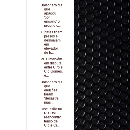
Bolsonaro diz
que
apagou
'por
engano' o
próprio c...
Turistas ficam
presos e
desmaiam
em
elevador
de h...
PDT intervém
em disputa
entre Ciro e
Cid Gomes,
e...
Bolsonaro diz
que
eleições
foram
‘desastre’,
mas ...
Discussão no
PDT foi
reencontro
tenso de
Cid e Ci...