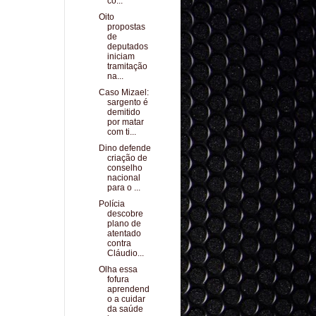
co...
Oito
propostas
de
deputados
iniciam
tramitação
na...
Caso Mizael:
sargento é
demitido
por matar
com ti...
Dino defende
criação de
conselho
nacional
para o ...
Polícia
descobre
plano de
atentado
contra
Cláudio...
Olha essa
fofura
aprendend
o a cuidar
da saúde