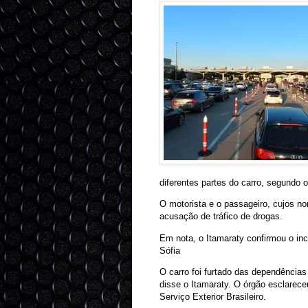
diferentes partes do carro, segundo o
O motorista e o passageiro, cujos no
acusação de tráfico de drogas.
Em nota, o Itamaraty confirmou o inc
Sófia
O carro foi furtado das dependências
disse o Itamaraty. O órgão esclarece
Serviço Exterior Brasileiro.