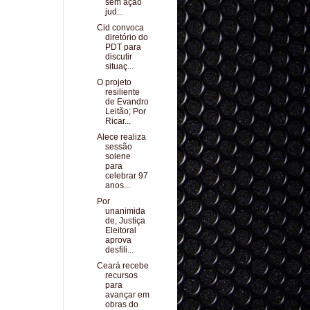
sem ação
jud...
Cid convoca
diretório do
PDT para
discutir
situaç...
O projeto
resiliente
de Evandro
Leitão; Por
Ricar...
Alece realiza
sessão
solene
para
celebrar 97
anos...
Por
unanimida
de, Justiça
Eleitoral
aprova
desfili...
Ceará recebe
recursos
para
avançar em
obras do