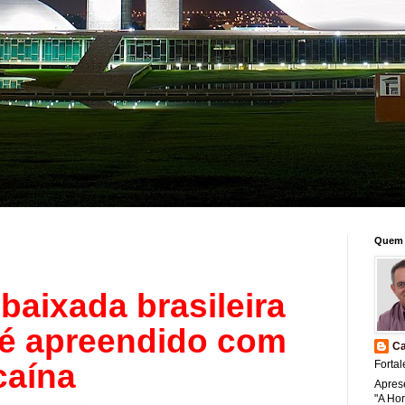
Quem 
baixada brasileira
 é apreendido com
Ca
caína
Fortal
Apres
"A Ho