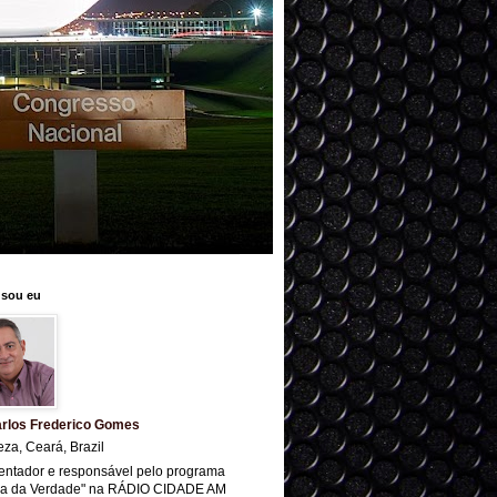
sou eu
rlos Frederico Gomes
eza, Ceará, Brazil
entador e responsável pelo programa
ra da Verdade" na RÁDIO CIDADE AM