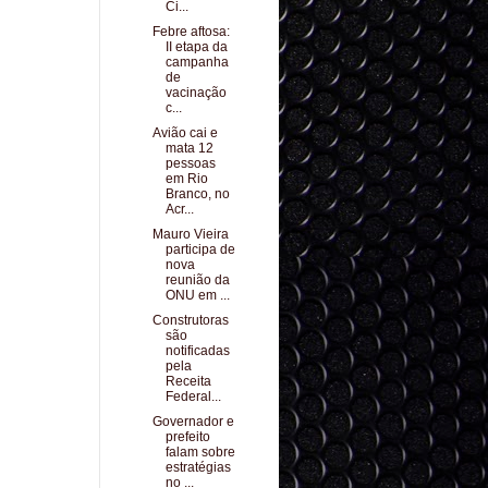
Ci...
Febre aftosa:
II etapa da
campanha
de
vacinação
c...
Avião cai e
mata 12
pessoas
em Rio
Branco, no
Acr...
Mauro Vieira
participa de
nova
reunião da
ONU em ...
Construtoras
são
notificadas
pela
Receita
Federal...
Governador e
prefeito
falam sobre
estratégias
no ...