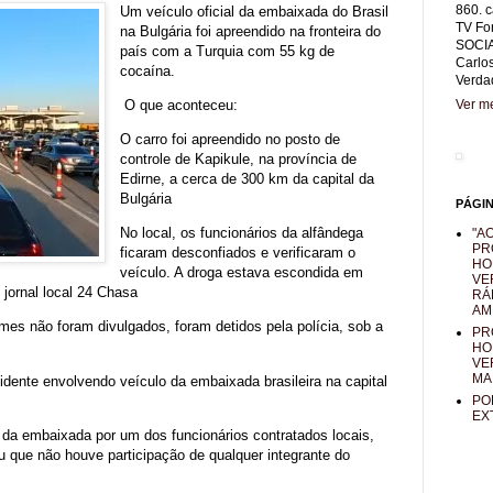
860. c
Um veículo oficial da embaixada do Brasil
TV Fo
na Bulgária foi apreendido na fronteira do
SOCIA
país com a Turquia com 55 kg de
Carlo
cocaína.
Verda
O que aconteceu:
Ver me
O carro foi apreendido no posto de
controle de Kapikule, na província de
Edirne, a cerca de 300 km da capital da
Bulgária
PÁGI
No local, os funcionários da alfândega
"AO
PR
ficaram desconfiados e verificaram o
HO
veículo. A droga estava escondida em
VE
 jornal local 24 Chasa
RÁ
AM
mes não foram divulgados, foram detidos pela polícia, sob a
PR
HO
VE
MA
idente envolvendo veículo da embaixada brasileira na capital
PO
EX
 da embaixada por um dos funcionários contratados locais,
u que não houve participação de qualquer integrante do