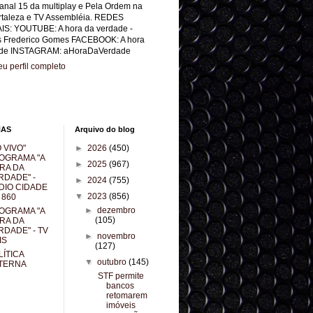
anal 15 da multiplay e Pela Ordem na
rtaleza e TV Assembléia. REDES
IS: YOUTUBE: A hora da verdade -
s Frederico Gomes FACEBOOK: A hora
de INSTAGRAM: aHoraDaVerdade
u perfil completo
NAS
Arquivo do blog
 VIVO"
►
2026
(450)
OGRAMA "A
►
2025
(967)
RA DA
RDADE" -
►
2024
(755)
DIO CIDADE
▼
2023
(856)
 860
►
dezembro
OGRAMA "A
(105)
RA DA
RDADE" - TV
►
novembro
IS
(127)
LÍTICA
▼
outubro
(145)
TERNA
STF permite
bancos
retomarem
imóveis