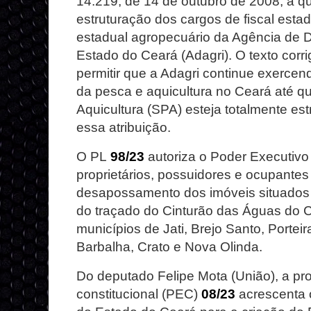
14.219, de 14 de outubro de 2008, a qu
estruturação dos cargos de fiscal esta
estadual agropecuário da Agência de 
Estado do Ceará (Adagri). O texto corri
permitir que a Adagri continue exercend
da pesca e aquicultura no Ceará até q
Aquicultura (SPA) esteja totalmente es
essa atribuição.
O PL
98/23
autoriza o Poder Executivo
proprietários, possuidores e ocupante
desapossamento dos imóveis situados 
do traçado do Cinturão das Águas do 
municípios de Jati, Brejo Santo, Portei
Barbalha, Crato e Nova Olinda.
Do deputado Felipe Mota (União), a p
constitucional (PEC)
08/23
acrescenta o