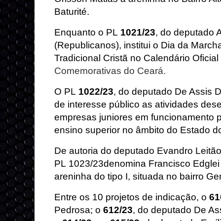
Baturité.
Enquanto o PL
1021/23
, do deputado 
(Republicanos), institui o Dia da Marc
Tradicional Cristã no Calendário Oficia
Comemorativas do Ceará.
O PL
1022/23
, do deputado De Assis D
de interesse público as atividades d
empresas juniores em funcionamento pe
ensino superior no âmbito do Estado d
De autoria do deputado Evandro Leitão
PL
1023/23
denomina Francisco Edglei
areninha do tipo I, situada no bairro G
Entre os 10 projetos de indicação, o
61
Pedrosa; o
612/23
, do deputado De Ass