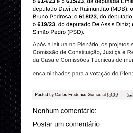
o
614/23
e o
615/23
, da deputada Emíl
deputado Davi de Raimundão (MDB); 
Bruno Pedrosa; o
618/23
, do deputado
o
619/23
, do deputado De Assis Diniz;
Simão Pedro (PSD).
Após a leitura no Plenário, os projeto
Comissão de Constituição, Justiça e R
da Casa e Comissões Técnicas de méri
encaminhados para a votação do Plená
Posted by
Carlos Frederico Gomes
at
08:10
Nenhum comentário:
Postar um comentário