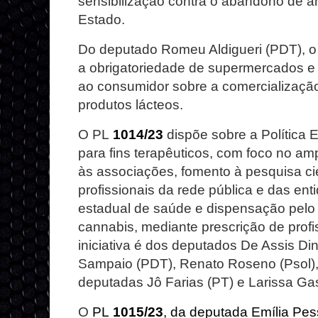
sensibilização contra o abandono de a
Estado.
Do deputado Romeu Aldigueri (PDT), 
a obrigatoriedade de supermercados e
ao consumidor sobre a comercializaçã
produtos lácteos.
O PL
1014/23
dispõe sobre a Política
para fins terapêuticos, com foco no am
às associações, fomento à pesquisa cie
profissionais da rede pública e das en
estadual de saúde e dispensação pelo
cannabis, mediante prescrição de profis
iniciativa é dos deputados De Assis Din
Sampaio (PDT), Renato Roseno (Psol), 
deputadas Jô Farias (PT) e Larissa Ga
O
PL
1015/23
, da deputada Emília Pess