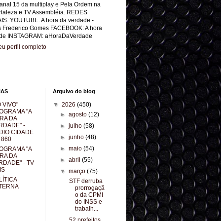
anal 15 da multiplay e Pela Ordem na
rtaleza e TV Assembléia. REDES
IS: YOUTUBE: A hora da verdade -
s Frederico Gomes FACEBOOK: A hora
de INSTAGRAM: aHoraDaVerdade
u perfil completo
NAS
Arquivo do blog
 VIVO"
▼
2026
(450)
OGRAMA "A
►
agosto
(12)
RA DA
RDADE" -
►
julho
(58)
DIO CIDADE
►
junho
(48)
 860
►
maio
(54)
OGRAMA "A
RA DA
►
abril
(55)
RDADE" - TV
IS
▼
março
(75)
LÍTICA
STF derruba
TERNA
prorrogaçã
o da CPMI
do INSS e
trabalh...
52 prefeitos