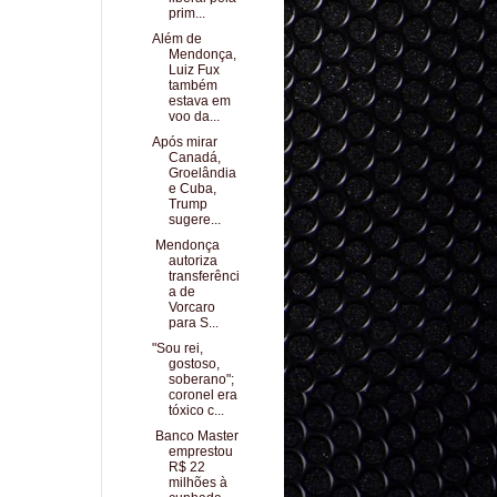
prim...
Além de
Mendonça,
Luiz Fux
também
estava em
voo da...
Após mirar
Canadá,
Groelândia
e Cuba,
Trump
sugere...
Mendonça
autoriza
transferênci
a de
Vorcaro
para S...
"Sou rei,
gostoso,
soberano";
coronel era
tóxico c...
Banco Master
emprestou
R$ 22
milhões à