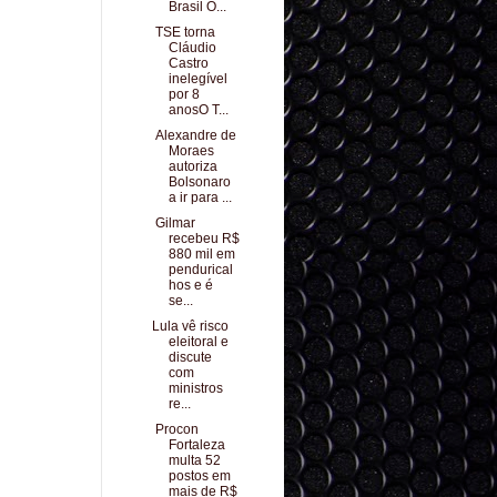
Brasil O...
TSE torna
Cláudio
Castro
inelegível
por 8
anosO T...
Alexandre de
Moraes
autoriza
Bolsonaro
a ir para ...
Gilmar
recebeu R$
880 mil em
pendurical
hos e é
se...
Lula vê risco
eleitoral e
discute
com
ministros
re...
Procon
Fortaleza
multa 52
postos em
mais de R$