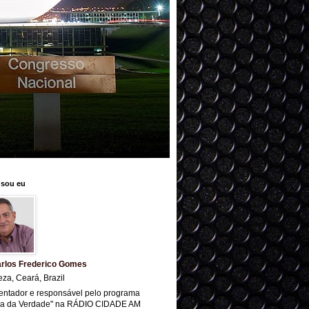
sou eu
rlos Frederico Gomes
eza, Ceará, Brazil
entador e responsável pelo programa
ra da Verdade" na RÁDIO CIDADE AM