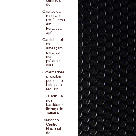
cunhada
de...
Capitão da
reserva da
PM é preso
em
Fortaleza
apó...
Caminhoneir
os
ameaçam
paralisar
nos
próximos
dias...
Governadore
s rejeitam
pedido de
Lula para
reduzir...
Lula articula
nos
bastidores
licença de
Toffoli e...
Diretor do
Centro
Nacional
de