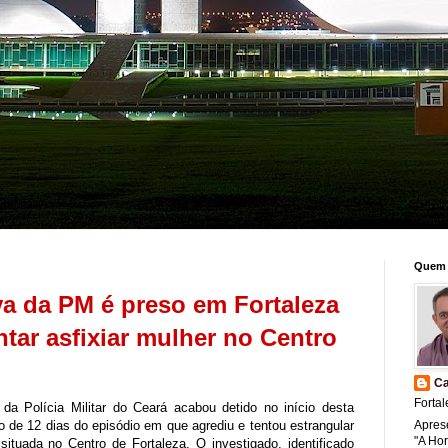
Quem 
va da PM é preso em Fortaleza
ntar asfixiar mulher no Centro
Ca
Fortal
a Polícia Militar do Ceará acabou detido no início desta
lo de 12 dias do episódio em que agrediu e tentou estrangular
Apres
"A Ho
ituada no Centro de Fortaleza. O investigado, identificado