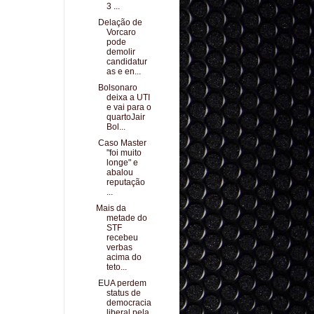
3 ...
Delação de
Vorcaro
pode
demolir
candidatur
as e en...
Bolsonaro
deixa a UTI
e vai para o
quartoJair
Bol...
Caso Master
"foi muito
longe" e
abalou
reputação
...
Mais da
metade do
STF
recebeu
verbas
acima do
teto...
EUA perdem
status de
democracia
liberal pela