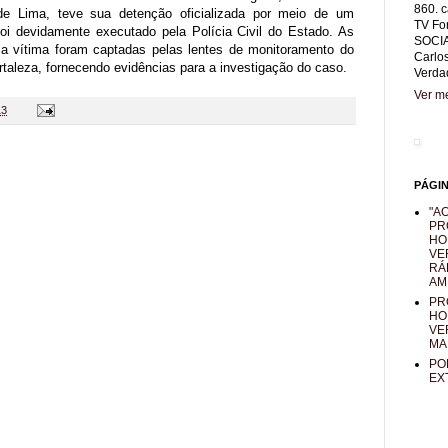
860. c
de Lima, teve sua detenção oficializada por meio de um
TV Fo
oi devidamente executado pela Polícia Civil do Estado. As
SOCIA
a a vítima foram captadas pelas lentes de monitoramento do
Carlo
taleza, fornecendo evidências para a investigação do caso.
Verda
Ver me
13
PÁGI
"AO
PR
HO
VE
RÁ
AM
PR
HO
VE
MA
PO
EX