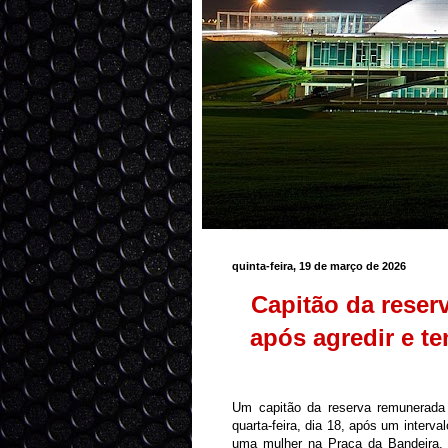
quinta-feira, 19 de março de 2026
Capitão da reser
após agredir e te
Um capitão da reserva remunerada d
quarta-feira, dia 18, após um interva
uma mulher na Praça da Bandeira, s