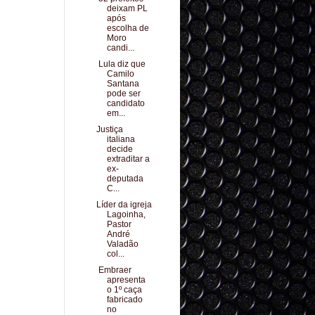
deixam PL
após
escolha de
Moro
candi...
Lula diz que
Camilo
Santana
pode ser
candidato
em...
Justiça
italiana
decide
extraditar a
ex-
deputada
C...
Líder da igreja
Lagoinha,
Pastor
André
Valadão
col...
Embraer
apresenta
o 1º caça
fabricado
no