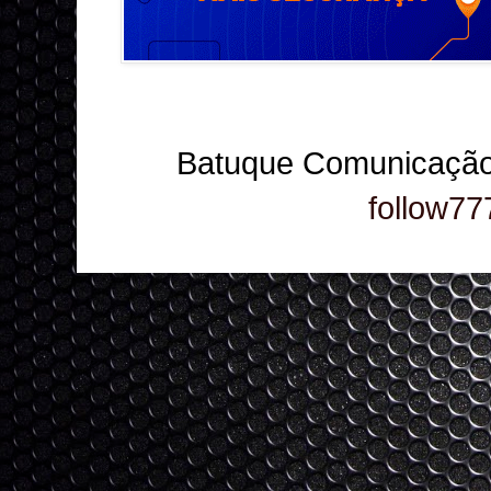
Batuque Comunicação
follow77