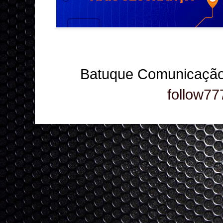
Batuque Comunicação
follow77