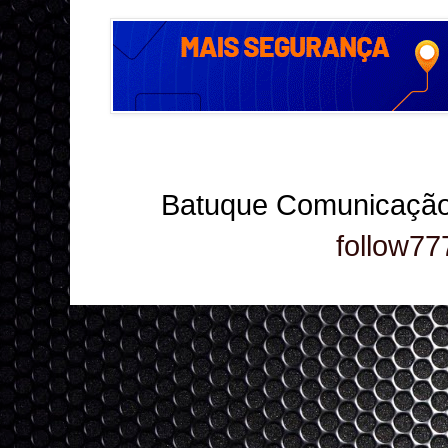
Batuque Comunicação
follow77