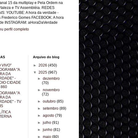
anal 15 da multiplay e Pela Ordem na
rtaleza e TV Assembléia. REDES
IS: YOUTUBE: A hora da verdade -
s Frederico Gomes FACEBOOK: A hora
de INSTAGRAM: aHoraDaVerdade
u perfil completo
NAS
Arquivo do blog
 VIVO"
►
2026
(450)
OGRAMA "A
▼
2025
(967)
RA DA
RDADE" -
►
dezembro
DIO CIDADE
(70)
 860
►
novembro
OGRAMA "A
(72)
RA DA
►
outubro
(85)
RDADE" - TV
IS
►
setembro
(89)
LÍTICA
►
agosto
(79)
TERNA
►
julho
(91)
►
junho
(81)
►
maio
(80)