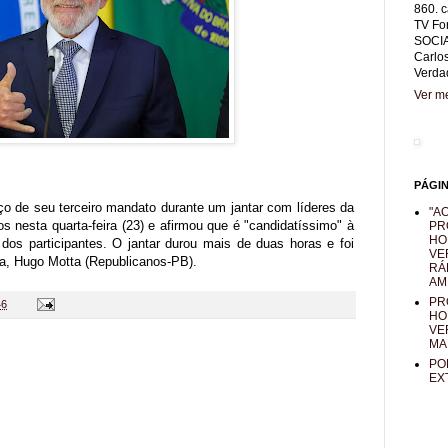
860. c
TV Fo
SOCIA
Carlo
Verda
Ver me
PÁGI
ço de seu terceiro mandato durante um jantar com líderes da
"AO
 nesta quarta-feira (23) e afirmou que é "candidatíssimo" à
PR
HO
dos participantes. O jantar durou mais de duas horas e foi
VE
ra, Hugo Motta (Republicanos-PB).
RÁ
AM
PR
46
HO
VE
MA
PO
EX