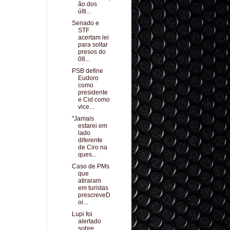
ão dos
últi...
Senado e
STF
acertam lei
para soltar
presos do
08...
PSB define
Eudoro
como
presidente
e Cid como
vice...
"Jamais
estarei em
lado
diferente
de Ciro na
ques...
Caso de PMs
que
atiraram
em turistas
prescreveD
oi...
Lupi foi
alertado
sobre