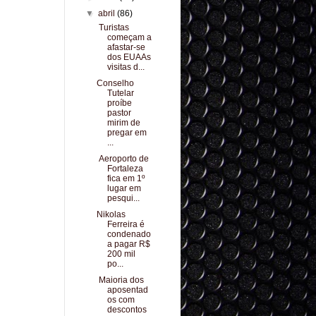
▼
abril
(86)
Turistas
começam a
afastar-se
dos EUAAs
visitas d...
Conselho
Tutelar
proíbe
pastor
mirim de
pregar em
...
Aeroporto de
Fortaleza
fica em 1º
lugar em
pesqui...
Nikolas
Ferreira é
condenado
a pagar R$
200 mil
po...
Maioria dos
aposentad
os com
descontos