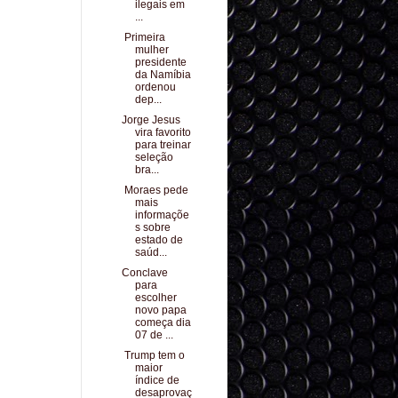
ilegais em
...
Primeira
mulher
presidente
da Namíbia
ordenou
dep...
Jorge Jesus
vira favorito
para treinar
seleção
bra...
Moraes pede
mais
informaçõe
s sobre
estado de
saúd...
Conclave
para
escolher
novo papa
começa dia
07 de ...
Trump tem o
maior
índice de
desaprovaç