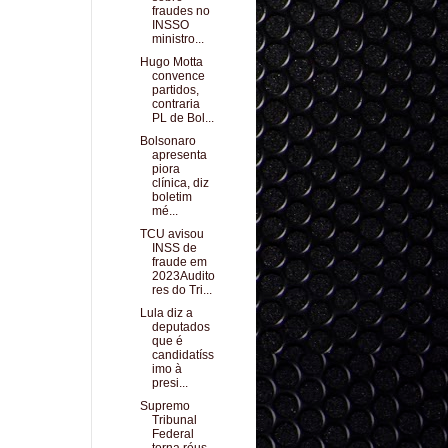
fraudes no
INSSO
ministro...
Hugo Motta
convence
partidos,
contraria
PL de Bol...
Bolsonaro
apresenta
piora
clínica, diz
boletim
mé...
TCU avisou
INSS de
fraude em
2023Audito
res do Tri...
Lula diz a
deputados
que é
candidatíss
imo à
presi...
Supremo
Tribunal
Federal