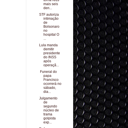
torna réus
mais seis
den...
STF autoriza
intimação
de
Bolsonaro
no
hospital O
...
Lula manda
demitir
presidente
do INSS
após
operaçã...
Funeral do
papa
Francisco
ocorrerá no
sábado,
dia...
Julgamento
de
segundo
núcleo de
trama
golpista
exp...