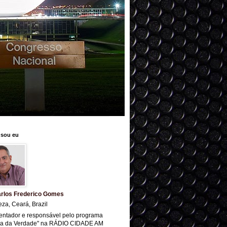
sou eu
rlos Frederico Gomes
eza, Ceará, Brazil
entador e responsável pelo programa
ra da Verdade" na RÁDIO CIDADE AM