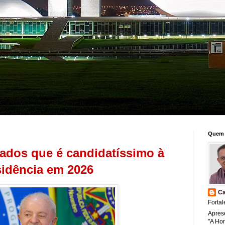
Quem 
tados que é candidatíssimo à
sidência em 2026
Ca
Fortal
Apres
"A Ho