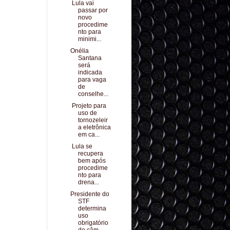
Lula vai
passar por
novo
procedime
nto para
minimi...
Onélia
Santana
será
indicada
para vaga
de
conselhe...
Projeto para
uso de
tornozeleir
a eletrônica
em ca...
Lula se
recupera
bem após
procedime
nto para
drena...
Presidente do
STF
determina
uso
obrigatório