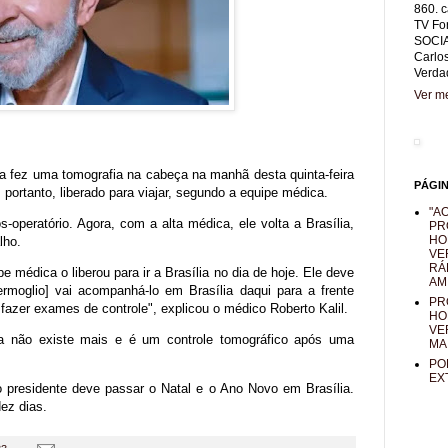
860. c
TV Fo
SOCIA
Carlo
Verda
Ver me
va fez uma tomografia na cabeça na manhã desta quinta-feira
PÁGI
 portanto, liberado para viajar, segundo a equipe médica.
"AO
-operatório. Agora, com a alta médica, ele volta a Brasília,
PR
HO
lho.
VE
RÁ
e médica o liberou para ir a Brasília no dia de hoje. Ele deve
AM
ermoglio] vai acompanhá-lo em Brasília daqui para a frente
PR
azer exames de controle", explicou o médico Roberto Kalil.
HO
VE
a não existe mais e é um controle tomográfico após uma
MA
PO
EX
presidente deve passar o Natal e o Ano Novo em Brasília.
ez dias.