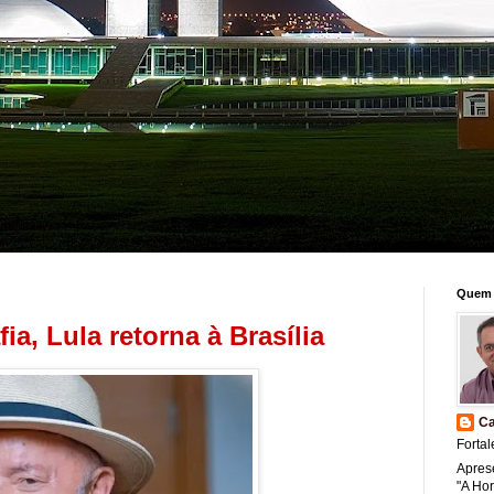
Quem 
a, Lula retorna à Brasília
Ca
Fortal
Apres
"A Ho