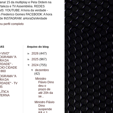
anal 15 da multiplay e Pela Ordem na
rtaleza e TV Assembléia. REDES
IS: YOUTUBE: A hora da verdade -
s Frederico Gomes FACEBOOK: A hora
de INSTAGRAM: aHoraDaVerdade
u perfil completo
NAS
Arquivo do blog
 VIVO"
►
2026
(447)
OGRAMA "A
►
2025
(967)
RA DA
RDADE" -
▼
2024
(755)
DIO CIDADE
▼
dezembro
 860
(42)
OGRAMA "A
Ministro
RA DA
Flávio Dino
RDADE" - TV
deu o
IS
prazo de
LÍTICA
até 20h da
TERNA
se...
Ministro Flávio
Dino
suspende
R$ 4,2