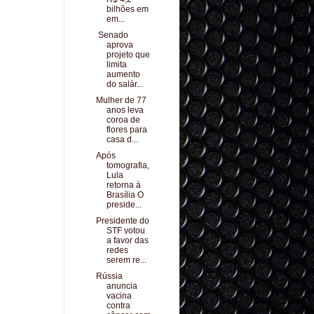
bilhões em
em...
Senado
aprova
projeto que
limita
aumento
do salár...
Mulher de 77
anos leva
coroa de
flores para
casa d...
Após
tomografia,
Lula
retorna à
Brasília O
preside...
Presidente do
STF votou
a favor das
redes
serem re...
Rússia
anuncia
vacina
contra