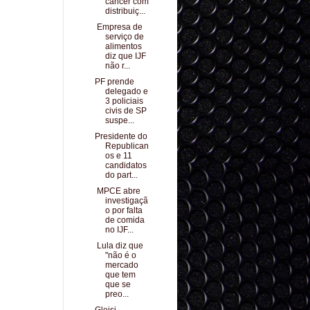
câncer com
distribuiç...
Empresa de
serviço de
alimentos
diz que IJF
não r...
PF prende
delegado e
3 policiais
civis de SP
suspe...
Presidente do
Republican
os e 11
candidatos
do part...
MPCE abre
investigaçã
o por falta
de comida
no IJF...
Lula diz que
"não é o
mercado
que tem
que se
preo...