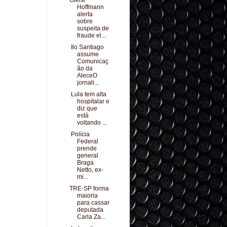
Gleisi
Hoffmann
alerta
sobre
suspeita de
fraude el...
Ilo Santiago
assume
Comunicaç
ão da
AleceO
jornali...
Lula tem alta
hospitalar e
diz que
está
voltando ...
Polícia
Federal
prende
general
Braga
Netto, ex-
mi...
TRE-SP forma
maioria
para cassar
deputada
Carla Za...