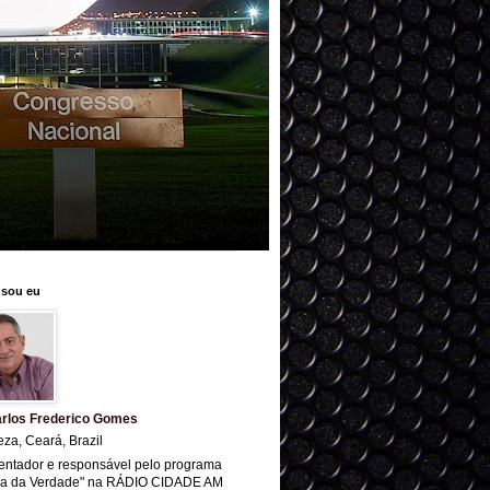
sou eu
rlos Frederico Gomes
eza, Ceará, Brazil
entador e responsável pelo programa
ra da Verdade" na RÁDIO CIDADE AM