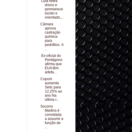
Lula retira
dreno e
permanece
lúcido e
orientado,...
Câmara
aprova
castração
química
para
pedófilos A
...
Ex-oficial do
Pentágono
afirma que
EUA têm
artefa...
Copom
aumenta
Selic para
12,25% ao
ano Na
última r...
Socorro
Martins é
convidada
a assumir a
função de
...