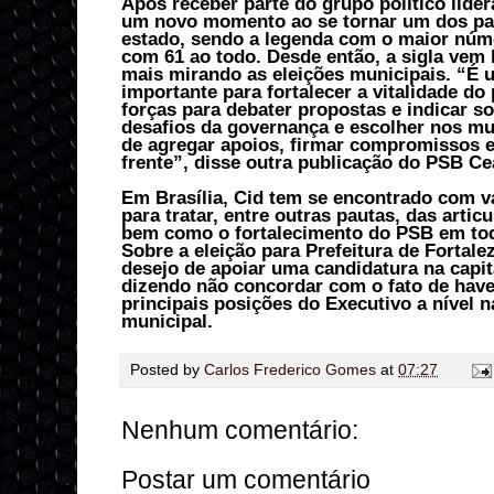
Após receber parte do grupo político lider
um novo momento ao se tornar um dos par
estado, sendo a legenda com o maior núme
com 61 ao todo. Desde então, a sigla vem 
mais mirando as eleições municipais. “É
importante para fortalecer a vitalidade do
forças para debater propostas e indicar s
desafios da governança e escolher nos mu
de agregar apoios, firmar compromissos e
frente”, disse outra publicação do PSB Ce
Em Brasília, Cid tem se encontrado com vá
para tratar, entre outras pautas, das artic
bem como o fortalecimento do PSB em tod
Sobre a eleição para Prefeitura de Fortalez
desejo de apoiar uma candidatura na capit
dizendo não concordar com o fato de have
principais posições do Executivo a nível n
municipal.
Posted by
Carlos Frederico Gomes
at
07:27
Nenhum comentário:
Postar um comentário