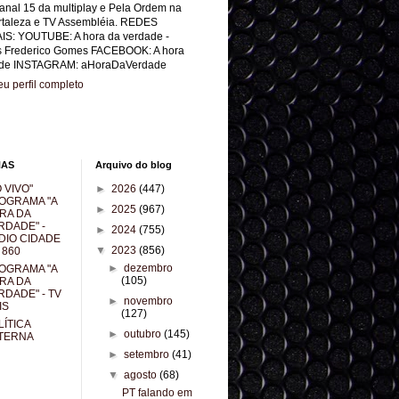
anal 15 da multiplay e Pela Ordem na
rtaleza e TV Assembléia. REDES
IS: YOUTUBE: A hora da verdade -
s Frederico Gomes FACEBOOK: A hora
de INSTAGRAM: aHoraDaVerdade
u perfil completo
NAS
Arquivo do blog
 VIVO"
►
2026
(447)
OGRAMA "A
►
2025
(967)
RA DA
RDADE" -
►
2024
(755)
DIO CIDADE
▼
2023
(856)
 860
►
dezembro
OGRAMA "A
(105)
RA DA
RDADE" - TV
►
novembro
IS
(127)
LÍTICA
►
outubro
(145)
TERNA
►
setembro
(41)
▼
agosto
(68)
PT falando em