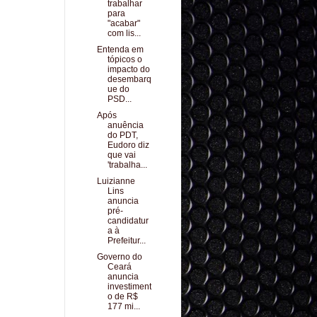
trabalhar
para
"acabar"
com lis...
Entenda em
tópicos o
impacto do
desembarq
ue do
PSD...
Após
anuência
do PDT,
Eudoro diz
que vai
'trabalha...
Luizianne
Lins
anuncia
pré-
candidatur
a à
Prefeitur...
Governo do
Ceará
anuncia
investiment
o de R$
177 mi...