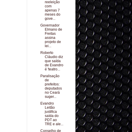
reeleição
com
apenas 7
meses do
gove...
Governador
Elmano de
Freitas
assina
projeto de
lei...
Roberto
Cláudio diz
que saída
de Evandro
é 'teatro...
Paralisação
de
prefeitos:
deputados
no Ceará
suger...
Evandro
Leitão
justifica
saída do
PDT ao
TRE e ale...
Conselho de