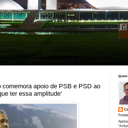
Quem 
no comemora apoio de PSB e PSD ao
ue ter essa amplitude'
Ca
Fortal
Apres
"A Ho