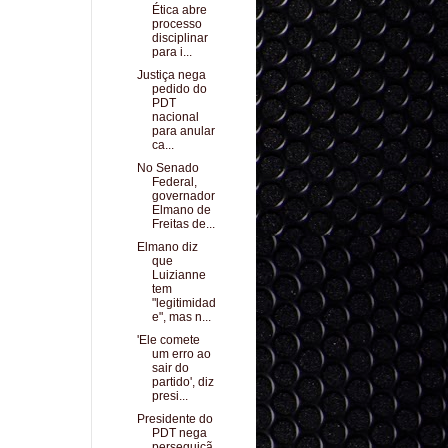
Ética abre
processo
disciplinar
para i...
Justiça nega
pedido do
PDT
nacional
para anular
ca...
No Senado
Federal,
governador
Elmano de
Freitas de...
Elmano diz
que
Luizianne
tem
"legitimidad
e", mas n...
'Ele comete
um erro ao
sair do
partido', diz
presi...
Presidente do
PDT nega
perseguiçã