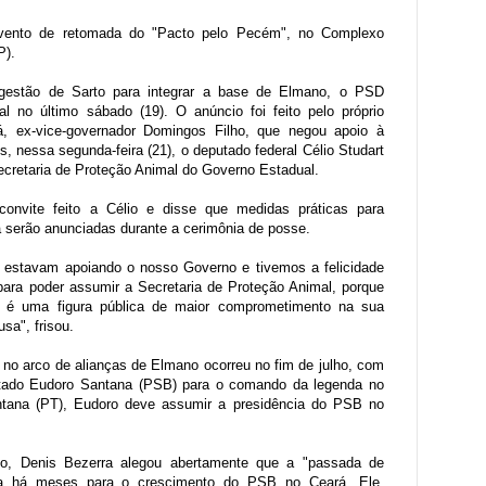
evento de retomada do "Pacto pelo Pecém", no Complexo
P).
gestão de Sarto para integrar a base de Elmano, o PSD
l no último sábado (19). O anúncio foi feito pelo próprio
á, ex-vice-governador Domingos Filho, que negou apoio à
is, nessa segunda-feira (21), o deputado federal Célio Studart
ecretaria de Proteção Animal do Governo Estadual.
onvite feito a Célio e disse que medidas práticas para
rá serão anunciadas durante a cerimônia de posse.
 estavam apoiando o nosso Governo e tivemos a felicidade
 para poder assumir a Secretaria de Proteção Animal, porque
 é uma figura pública de maior comprometimento na sua
usa", frisou.
 no arco de alianças de Elmano ocorreu no fim de julho, com
utado Eudoro Santana (PSB) para o comando da legenda no
ntana (PT), Eudoro deve assumir a presidência do PSB no
do, Denis Bezerra alegou abertamente que a "passada de
da há meses para o crescimento do PSB no Ceará. Ele,