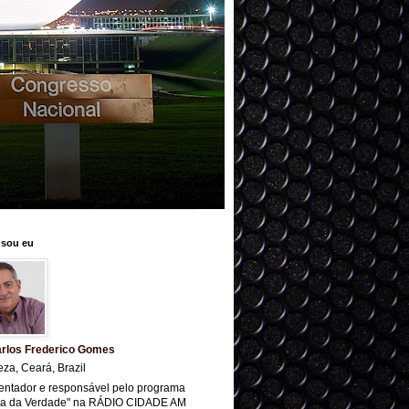
sou eu
rlos Frederico Gomes
eza, Ceará, Brazil
entador e responsável pelo programa
ra da Verdade" na RÁDIO CIDADE AM