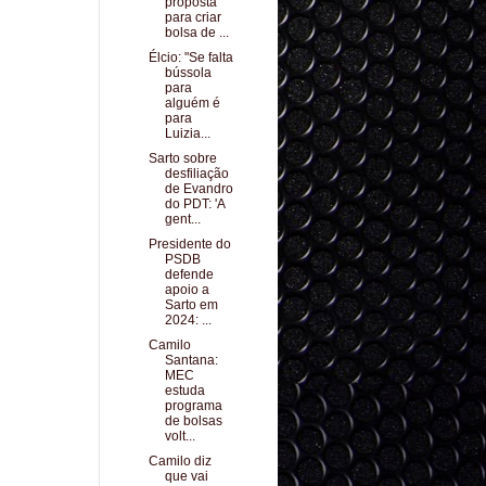
proposta
para criar
bolsa de ...
Élcio: "Se falta
bússola
para
alguém é
para
Luizia...
Sarto sobre
desfiliação
de Evandro
do PDT: 'A
gent...
Presidente do
PSDB
defende
apoio a
Sarto em
2024: ...
Camilo
Santana:
MEC
estuda
programa
de bolsas
volt...
Camilo diz
que vai