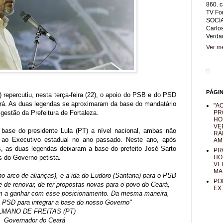
860. c
TV Fo
SOCIA
Carlo
Verda
Ver me
PÁGI
repercutiu, nesta terça-feira (22), o apoio do PSB e do PSD
ará. As duas legendas se aproximaram da base do mandatário
"AO
gestão da Prefeitura de Fortaleza.
PR
HO
VE
 base do presidente Lula (PT) a nível nacional, ambas não
RÁ
 ao Executivo estadual no ano passado. Neste ano, após
AM
as, as duas legendas deixaram a base do prefeito José Sarto
PR
as do Governo petista.
HO
VE
MA
o arco de alianças), e a ida do Eudoro (Santana) para o PSB
PO
e de renovar, de ter propostas novas para o povo do Ceará,
EX
em a ganhar com esse posicionamento. Da mesma maneira,
o PSD para integrar a base do nosso Governo"
LMANO DE FREITAS (PT)
Governador do Ceará