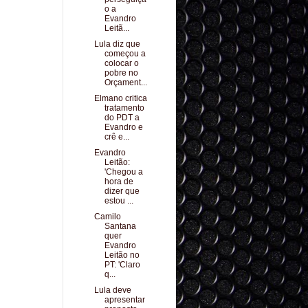
o a
Evandro
Leitã...
Lula diz que
começou a
colocar o
pobre no
Orçament...
Elmano critica
tratamento
do PDT a
Evandro e
crê e...
Evandro
Leitão:
'Chegou a
hora de
dizer que
estou ...
Camilo
Santana
quer
Evandro
Leitão no
PT: 'Claro
q...
Lula deve
apresentar