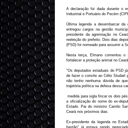
A declaração foi dada durante o 
Industrial e Portuário do Pecém (CIP
Última legenda a desembarcar da 
entregou cargos na gestão municipa
presidente da agremiação no Cear
reeleição do prefeito. Dois dias depo
(PSD) foi nomeado para assumir a S
Nesta terça, Elmano comentou o c
fortalecer a proteção animal no Cea
"Os deputados estaduais do PSD já
de fazer o convite ao Célio Studart
não tenho nenhuma dúvida de que
trajetória política na defesa dessa ca
medida para sigla fincar os dois pés
a oficialização do nome do ex-dep
Estado. Pai do ministro Camilo Sa
Ceará nos próximos dias.
Ex-presidente da legenda no Esta
bastão" já estava sendo negocia