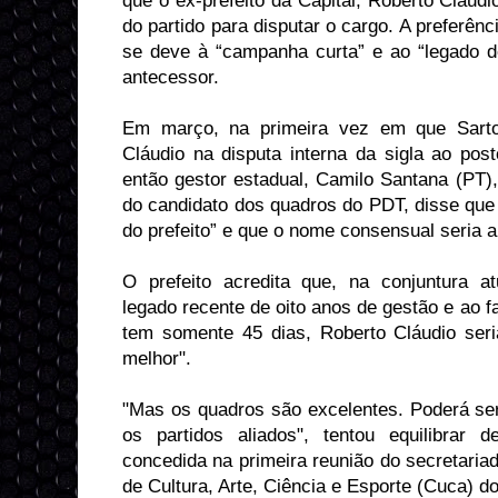
que o ex-prefeito da Capital, Roberto Cláud
do partido para disputar o cargo. A preferênc
se deve à “campanha curta” e ao “legado d
antecessor.
Em março, na primeira vez em que Sarto
Cláudio na disputa interna da sigla ao pos
então gestor estadual, Camilo Santana (PT),
do candidato dos quadros do PDT, disse que 
do prefeito” e que o nome consensual seria 
O prefeito acredita que, na conjuntura a
legado recente de oito anos de gestão e ao f
tem somente 45 dias, Roberto Cláudio seria
melhor".
"Mas os quadros são excelentes. Poderá ser
os partidos aliados", tentou equilibrar d
concedida na primeira reunião do secretaria
de Cultura, Arte, Ciência e Esporte (Cuca) do