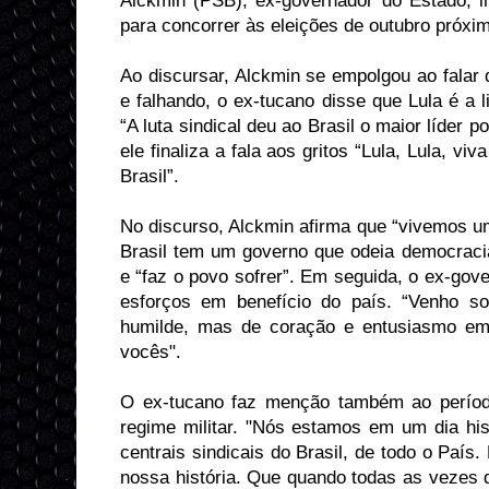
Alckmin (PSB), ex-governador do Estado, i
para concorrer às eleições de outubro próxi
Ao discursar, Alckmin se empolgou ao falar 
e falhando, o ex-tucano disse que Lula é a 
“A luta sindical deu ao Brasil o maior líder p
ele finaliza a fala aos gritos “Lula, Lula, vi
Brasil”.
No discurso, Alckmin afirma que “vivemos u
Brasil tem um governo que odeia democracia
e “faz o povo sofrer”. Em seguida, o ex-go
esforços em benefício do país. “Venho s
humilde, mas de coração e entusiasmo em 
vocês".
O ex-tucano faz menção também ao períod
regime militar. "Nós estamos em um dia hi
centrais sindicais do Brasil, de todo o Paí
nossa história. Que quando todas as vezes q