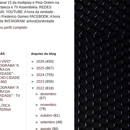
anal 15 da multiplay e Pela Ordem na
rtaleza e TV Assembléia. REDES
IS: YOUTUBE: A hora da verdade -
s Frederico Gomes FACEBOOK: A hora
de INSTAGRAM: aHoraDaVerdade
u perfil completo
NAS
Arquivo do blog
 VIVO"
►
2026
(450)
OGRAMA "A
►
2025
(967)
RA DA
RDADE" -
►
2024
(755)
DIO CIDADE
►
2023
(856)
 860
OGRAMA "A
▼
2022
(818)
RA DA
►
dezembro
RDADE" - TV
(67)
IS
►
novembro
LÍTICA
(79)
TERNA
►
outubro
(81)
►
setembro
(48)
►
agosto
(90)