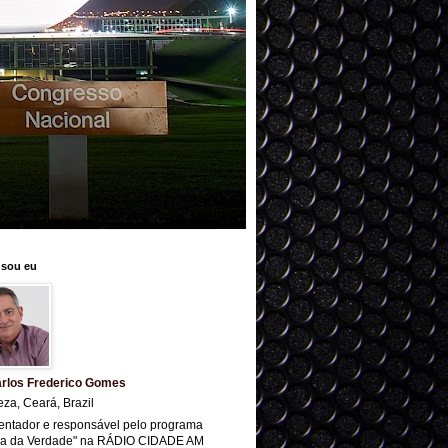
sou eu
rlos Frederico Gomes
eza, Ceará, Brazil
entador e responsável pelo programa
ra da Verdade" na RÁDIO CIDADE AM