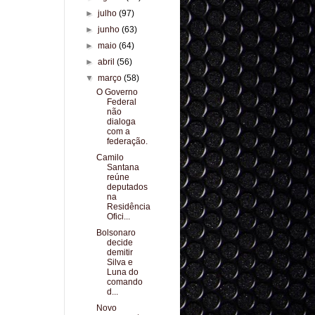
►
julho
(97)
►
junho
(63)
►
maio
(64)
►
abril
(56)
▼
março
(58)
O Governo
Federal
não
dialoga
com a
federação.
Camilo
Santana
reúne
deputados
na
Residência
Ofici...
Bolsonaro
decide
demitir
Silva e
Luna do
comando
d...
Novo