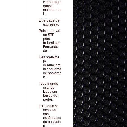
concentram
quase
metade das
i...
Liberdade de
expressão
Bolsonaro vai
ao STF
para
federalizar
Fernando
de ...
Dez prefeitos
já
denunciara
m esquema
de pastores
n...
Todo mundo
usando
Deus em
busca de
poder.
Lula tenta se
descolar
dos
escândalos
do passado
d...