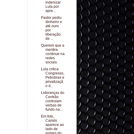
indenizar
Lula por
apre...
Pastor pediu
dinheiro e
até ouro
por
liberação
de ...
Querem que a
mentira
continue na
redes
sociais.
Lula critica
Congresso,
Petrobras e
privatizaçã
o d...
Lideranças do
Centrão
controlam
verbas de
fundo na...
Em foto,
Camilo
aparece ao
lado de
nomes do