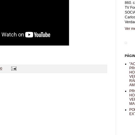
860. c
TV Fo
SOCIA
Carlo
Verda
Ver me
PÁGI
"AO
PR
00
HO
VE
RÁ
AM
PR
HO
VE
MA
PO
EX