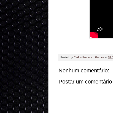
Posted by
Carlos Frederico Gomes
at
09:
Nenhum comentário:
Postar um comentário