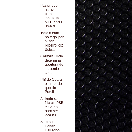
Pastor que
atuava
como
lobista no
MEC abriu
uma fa...
'Boto a cara
no fogo' por
Milton
Ribeiro, diz
Bols...
Cármen Lúcia
determina
abertura de
inquérito
contr...
PIB do Ceará
é maior do
que do
Brasil
Alckmin se
filia ao PSB
e avança
para ser
vice na ...
STJ manda
Deltan
Dallagnol