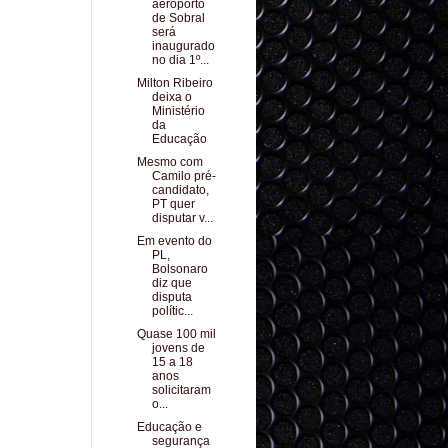
aeroporto
de Sobral
será
inaugurado
no dia 1º...
Milton Ribeiro
deixa o
Ministério
da
Educação
Mesmo com
Camilo pré-
candidato,
PT quer
disputar v...
Em evento do
PL,
Bolsonaro
diz que
disputa
polític...
Quase 100 mil
jovens de
15 a 18
anos
solicitaram
o...
Educação e
segurança